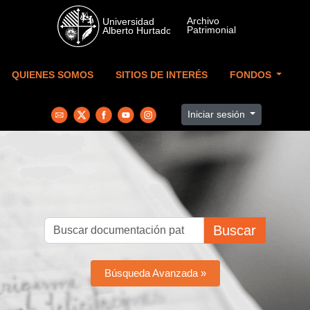
Skip to main content
QUIENES SOMOS
SITIOS DE INTERÉS
FONDOS
Iniciar sesión
Buscar
Búsqueda Avanzada »