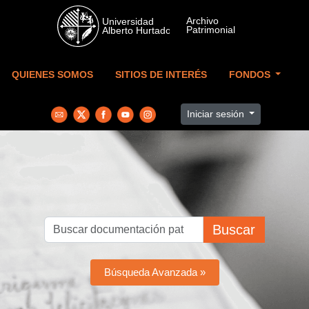
Skip to main content
QUIENES SOMOS
SITIOS DE INTERÉS
FONDOS
Iniciar sesión
Buscar
Búsqueda Avanzada »