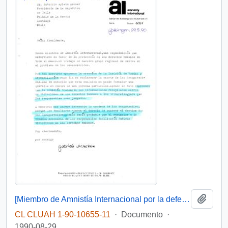
Añadi
[Miembro de Amnistía Internacional por la defensa de los detenidos desaparecidos en Chile felicita por la creación de la Comisión de de Verdad y Reconciliación]
CL CLUAH 1-90-10655-11
·
Documento
·
1990-08-29