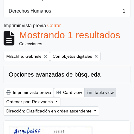
, 1 resultados
Derechos Humanos
1
, 1 resultados
Imprimir vista previa
Cerrar
Mostrando 1 resultados
Colecciones
Remove filter:
Remove filter:
Milschhe, Gabriele
Con objetos digitales
Opciones avanzadas de búsqueda
Imprimir vista previa
Card view
Table view
Ordenar por: Relevancia
Dirección: Clasificación en orden ascendente