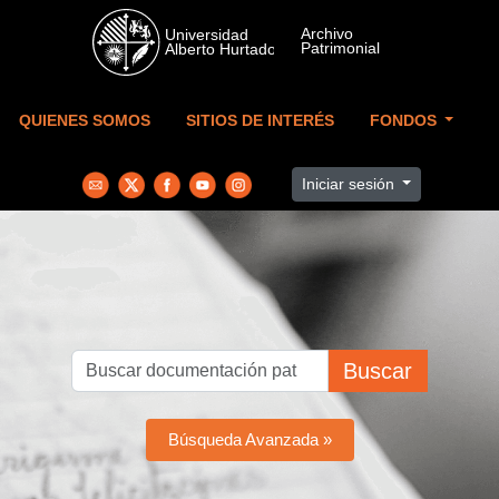
Skip to main content
QUIENES SOMOS
SITIOS DE INTERÉS
FONDOS
Iniciar sesión
Buscar
Búsqueda Avanzada »