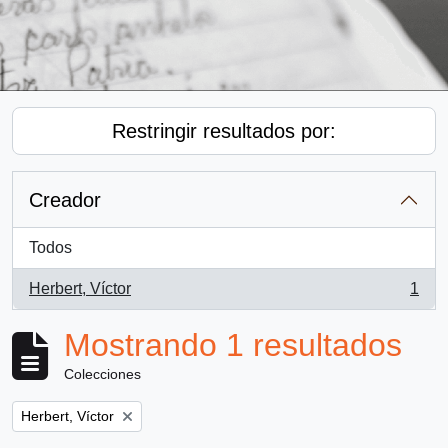
Restringir resultados por:
Creador
Todos
Herbert, Víctor
1
, 1 resultados
Mostrando 1 resultados
Colecciones
Remove filter:
Herbert, Víctor