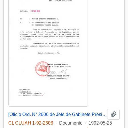
Añadi
[Oficio Ord. N° 2606 de Jefe de Gabinete Presidencial, remite copia de carta]
CL CLUAH 1-92-2606
·
Documento
·
1992-05-25