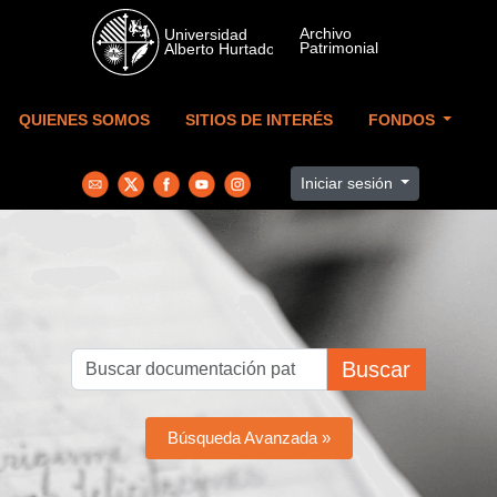
Skip to main content
QUIENES SOMOS
SITIOS DE INTERÉS
FONDOS
Iniciar sesión
Buscar
Búsqueda Avanzada »