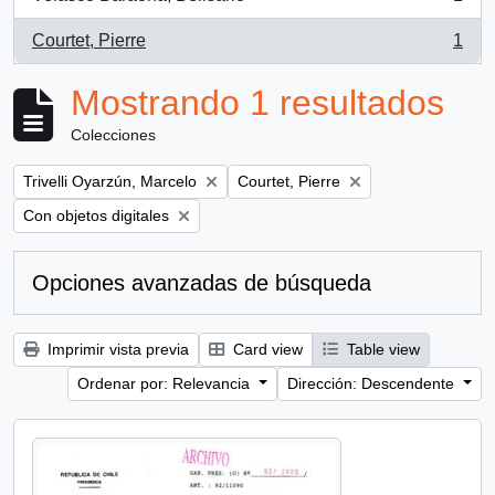
, 1 resultados
Courtet, Pierre
1
, 1 resultados
Mostrando 1 resultados
Colecciones
Remove filter:
Remove filter:
Trivelli Oyarzún, Marcelo
Courtet, Pierre
Remove filter:
Con objetos digitales
Opciones avanzadas de búsqueda
Imprimir vista previa
Card view
Table view
Ordenar por: Relevancia
Dirección: Descendente