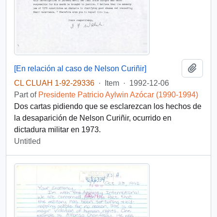
Add t
[En relación al caso de Nelson Curiñir]
CL CLUAH 1-92-29336
·
Item
·
1992-12-06
Part of
Presidente Patricio Aylwin Azócar (1990-1994)
Dos cartas pidiendo que se esclarezcan los hechos de
la desaparición de Nelson Curiñir, ocurrido en
dictadura militar en 1973.
Untitled