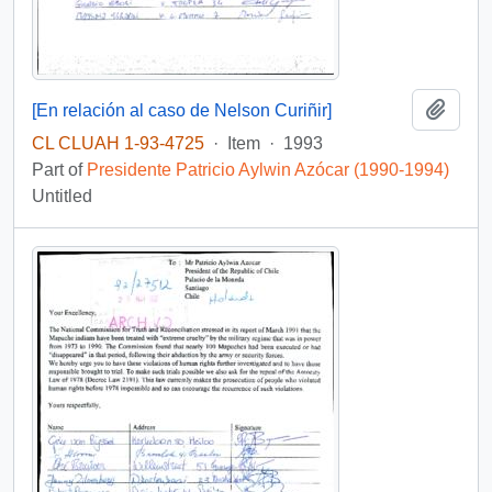
Add t
[En relación al caso de Nelson Curiñir]
CL CLUAH 1-93-4725
·
Item
·
1993
Part of
Presidente Patricio Aylwin Azócar (1990-1994)
Untitled