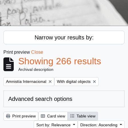
Narrow your results by:
Print preview
Close
Showing 266 results
Archival description
Remove filter:
Remove filter:
Amnistía Internacional
With digital objects
Advanced search options
Print preview
Card view
Table view
Sort by: Relevance
Direction: Ascending