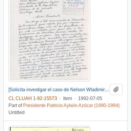
Add t
[Solicita investigar el caso de Nelson Wladimiro Curiñir]
CL CLUAH 1-92-15573
·
Item
·
1992-07-05
Part of
Presidente Patricio Aylwin Azócar (1990-1994)
Untitled