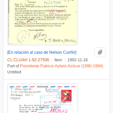
Add t
[En relación al caso de Nelson Curiñir]
CL CLUAH 1-92-27506
·
Item
·
1992-11-16
Part of
Presidente Patricio Aylwin Azócar (1990-1994)
Untitled