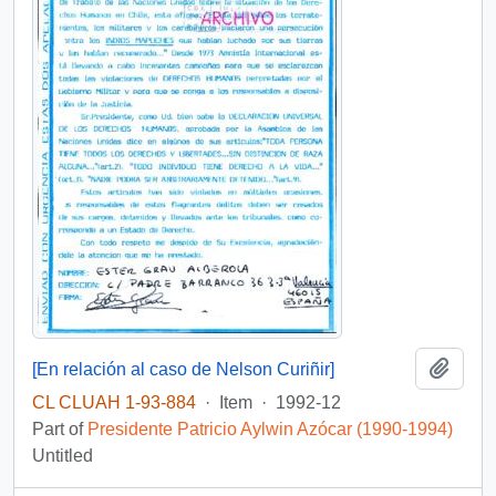
Add t
[En relación al caso de Nelson Curiñir]
CL CLUAH 1-93-884
·
Item
·
1992-12
Part of
Presidente Patricio Aylwin Azócar (1990-1994)
Untitled