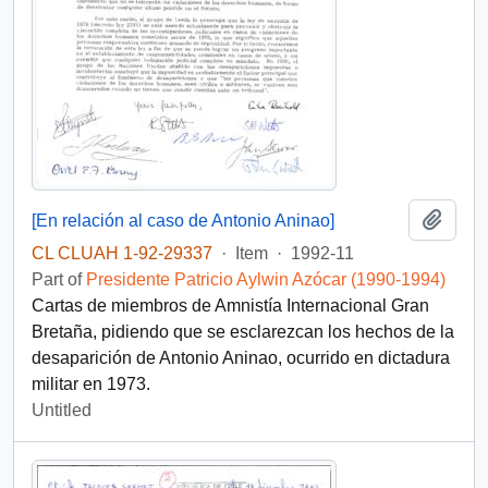
Add t
[En relación al caso de Antonio Aninao]
CL CLUAH 1-92-29337
·
Item
·
1992-11
Part of
Presidente Patricio Aylwin Azócar (1990-1994)
Cartas de miembros de Amnistía Internacional Gran
Bretaña, pidiendo que se esclarezcan los hechos de la
desaparición de Antonio Aninao, ocurrido en dictadura
militar en 1973.
Untitled