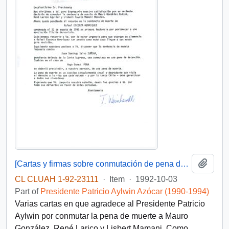
Add t
[Cartas y firmas sobre conmutación de pena de muerte]
CL CLUAH 1-92-23111
·
Item
·
1992-10-03
Part of
Presidente Patricio Aylwin Azócar (1990-1994)
Varias cartas en que agradece al Presidente Patricio
Aylwin por conmutar la pena de muerte a Mauro
González, René Larico y Lisbert Mamani. Como