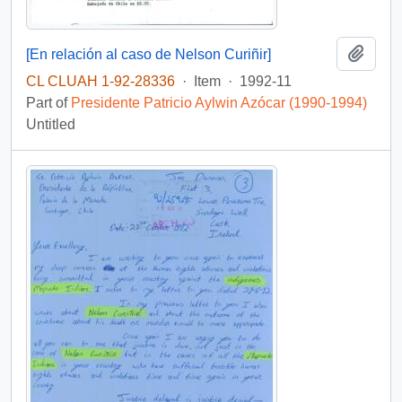
Add t
[En relación al caso de Nelson Curiñir]
CL CLUAH 1-92-28336
·
Item
·
1992-11
Part of
Presidente Patricio Aylwin Azócar (1990-1994)
Untitled