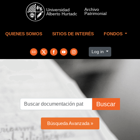
Skip to main content
QUIENES SOMOS
SITIOS DE INTERÉS
FONDOS
Log in
Buscar
Búsqueda Avanzada »