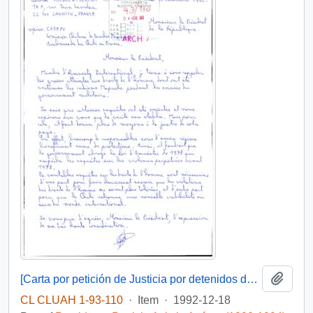
Add t
[Carta por petición de Justicia por detenidos desaparecidos indígenas]
CL CLUAH 1-93-110
·
Item
·
1992-12-18