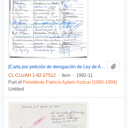
Add t
[Carta por petición de derogación de Ley de Amnistía de 1978]
CL CLUAH 1-92-27512
·
Item
·
1992-11
Part of
Presidente Patricio Aylwin Azócar (1990-1994)
Untitled