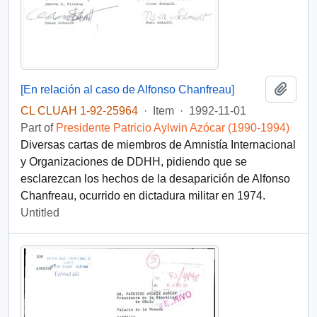
Add t
[En relación al caso de Alfonso Chanfreau]
CL CLUAH 1-92-25964
·
Item
·
1992-11-01
Part of
Presidente Patricio Aylwin Azócar (1990-1994)
Diversas cartas de miembros de Amnistía Internacional
y Organizaciones de DDHH, pidiendo que se
esclarezcan los hechos de la desaparición de Alfonso
Chanfreau, ocurrido en dictadura militar en 1974.
Untitled