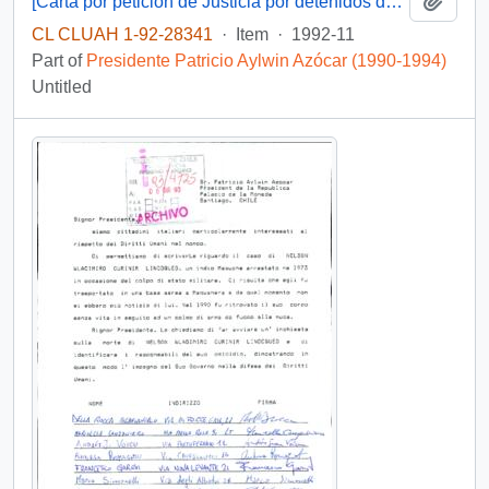
[Carta por petición de Justicia por detenidos desaparecidos indígenas]
CL CLUAH 1-92-28341
·
Item
·
1992-11
Part of
Presidente Patricio Aylwin Azócar (1990-1994)
Untitled