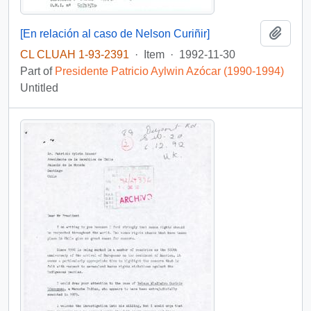
Add t
[En relación al caso de Nelson Curiñir]
CL CLUAH 1-93-2391
·
Item
·
1992-11-30
Part of
Presidente Patricio Aylwin Azócar (1990-1994)
Untitled