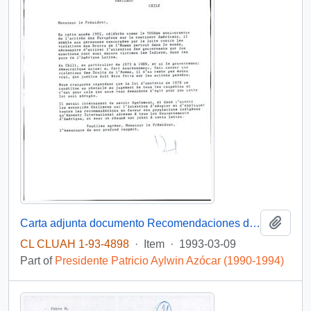
Add t
Carta adjunta documento Recomendaciones de Amnistía Internacional para la Protección de los Derechos Fundamentales de los Pueblos Indígenas
CL CLUAH 1-93-4898
·
Item
·
1993-03-09
Part of
Presidente Patricio Aylwin Azócar (1990-1994)