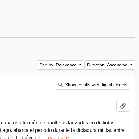
Sort by: Relevance
Direction: Ascending
Show results with digital objects
Add t
a una recolección de panfletos lanzados en distintas
ago, abarca el período durante la dictadura militar, entre
lante. El móvil de
…
read more