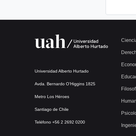
Cienci
Derec
Econo
Universidad Alberto Hurtado
Educa
Avda. Bernardo O’Higgins 1825
Filosof
Metro Los Héroes
Human
Santiago de Chile
Psicol
Teléfono +56 2 2692 0200
Ingeni