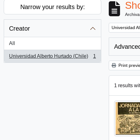
Sho
Narrow your results by:
Archiva
Remove filter:
Creator
Universidad Al
All
Advanced
Universidad Alberto Hurtado (Chile)
1
, 1 results
Print previ
1 results wi