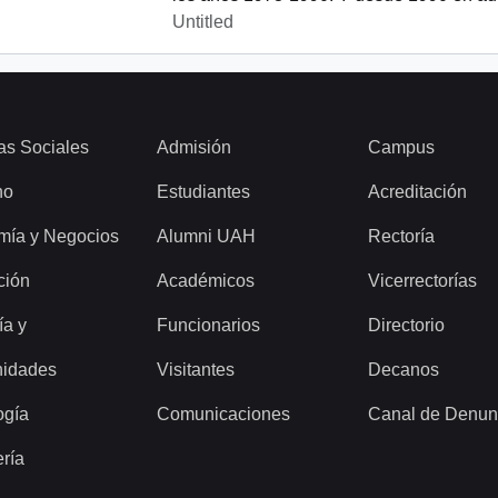
Untitled
as Sociales
Admisión
Campus
ho
Estudiantes
Acreditación
mía y Negocios
Alumni UAH
Rectoría
ción
Académicos
Vicerrectorías
ía y
Funcionarios
Directorio
idades
Visitantes
Decanos
ogía
Comunicaciones
Canal de Denun
ería