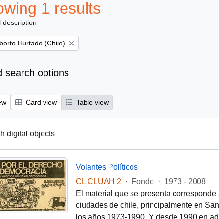
wing 1 results
l description
berto Hurtado (Chile)
 search options
ew
Card view
Table view
th digital objects
Volantes Políticos
CL CLUAH 2
·
Fondo
·
1973 - 2008
El material que se presenta corresponde 
ciudades de chile, principalmente en Santi
los años 1973-1990. Y desde 1990 en ade