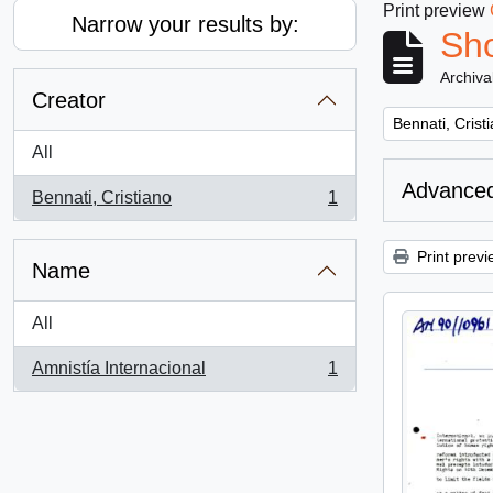
Print preview
Narrow your results by:
Sho
Archiva
Creator
Remove filter:
Bennati, Crist
All
Advanced
Bennati, Cristiano
1
, 1 results
Print previ
Name
All
Amnistía Internacional
1
, 1 results