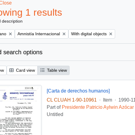
Close
wing 1 results
l description
Remove filter:
Remove filter:
iano
Amnistía Internacional
With digital objects
 search options
ew
Card view
Table view
[Carta de derechos humanos]
CL CLUAH 1-90-10961
·
Item
·
1990-1
Part of
Presidente Patricio Aylwin Azócar
Untitled