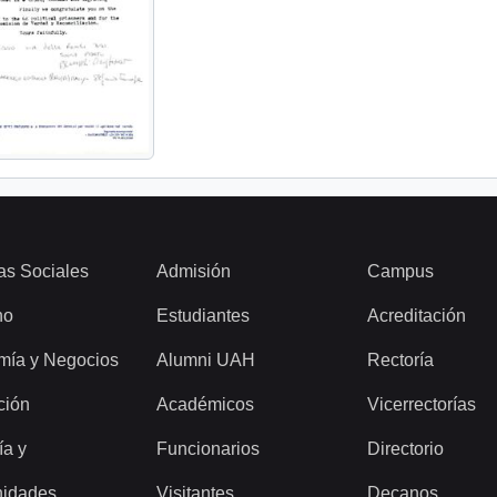
as Sociales
Admisión
Campus
ho
Estudiantes
Acreditación
mía y Negocios
Alumni UAH
Rectoría
ción
Académicos
Vicerrectorías
ía y
Funcionarios
Directorio
idades
Visitantes
Decanos