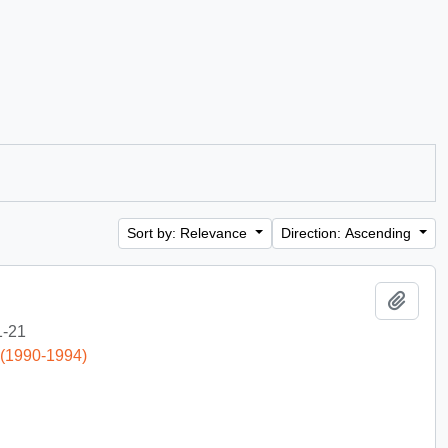
Sort by: Relevance
Direction: Ascending
Add t
1-21
 (1990-1994)