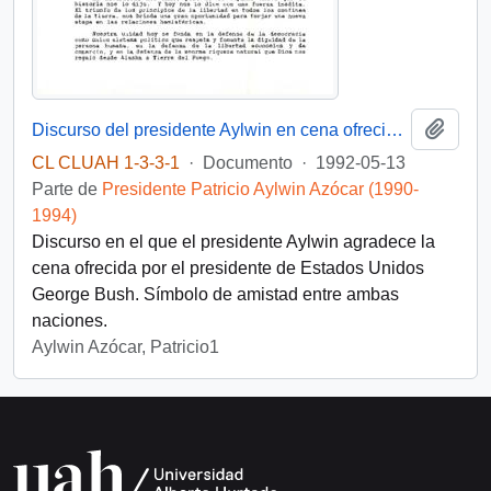
Añadi
Discurso del presidente Aylwin en cena ofrecida por el presidente de Estados Unidos, D. George Bush
CL CLUAH 1-3-3-1
·
Documento
·
1992-05-13
Parte de
Presidente Patricio Aylwin Azócar (1990-
1994)
Discurso en el que el presidente Aylwin agradece la
cena ofrecida por el presidente de Estados Unidos
George Bush. Símbolo de amistad entre ambas
naciones.
Aylwin Azócar, Patricio1