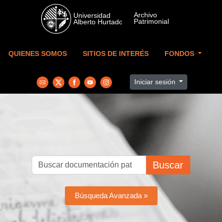
Skip to main content
QUIENES SOMOS
SITIOS DE INTERÉS
FONDOS
Iniciar sesión
Buscar
Búsqueda Avanzada »