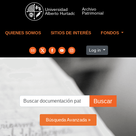
Skip to main content
QUIENES SOMOS
SITIOS DE INTERÉS
FONDOS
Log in
Buscar
Búsqueda Avanzada »