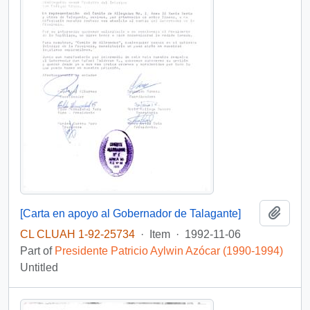
Add t
[Carta en apoyo al Gobernador de Talagante]
CL CLUAH 1-92-25734
·
Item
·
1992-11-06
Part of
Presidente Patricio Aylwin Azócar (1990-1994)
Untitled