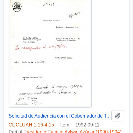
Add t
Solicitud de Audiencia con el Gobernador de Talagante
CL CLUAH 1-16-4-15
·
Item
·
1992-09-11
Part of
Presidente Patricio Aylwin Azócar (1990-1994)