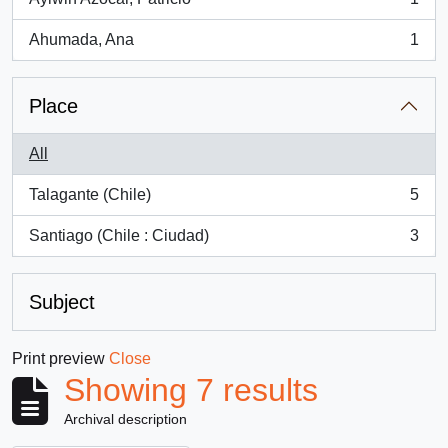
, 1 results
Ahumada, Ana
1
, 1 results
Place
All
Talagante (Chile)
5
, 5 results
Santiago (Chile : Ciudad)
3
, 3 results
Subject
Print preview
Close
Showing 7 results
Archival description