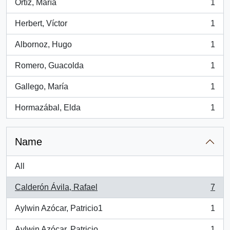
Ortíz, María
1
, 1 results
Herbert, Víctor
1
, 1 results
Albornoz, Hugo
1
, 1 results
Romero, Guacolda
1
, 1 results
Gallego, María
1
, 1 results
Hormazábal, Elda
1
, 1 results
Name
All
Calderón Ávila, Rafael
7
, 7 results
Aylwin Azócar, Patricio1
1
, 1 results
Aylwin Azócar, Patricio
1