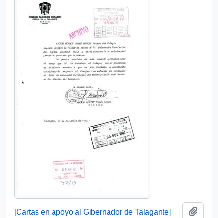
Add t
[Cartas en apoyo al Gibernador de Talagante]