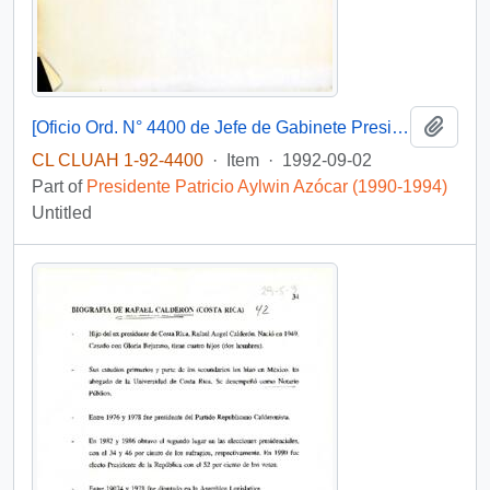
Add t
[Oficio Ord. N° 4400 de Jefe de Gabinete Presidencial, remite copia de carta]
CL CLUAH 1-92-4400
·
Item
·
1992-09-02
Part of
Presidente Patricio Aylwin Azócar (1990-1994)
Untitled