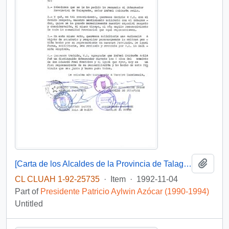
Add t
[Carta de los Alcaldes de la Provincia de Talagante dando a conocer su apoyo al actual Gobernador Provincial a quien le fue solicitada su renuncia]
CL CLUAH 1-92-25735
·
Item
·
1992-11-04
Part of
Presidente Patricio Aylwin Azócar (1990-1994)
Untitled