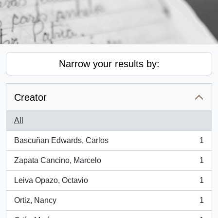
Narrow your results by:
Creator
All
Bascuñan Edwards, Carlos
1
, 1 results
Zapata Cancino, Marcelo
1
, 1 results
Leiva Opazo, Octavio
1
, 1 results
Ortiz, Nancy
1
, 1 results