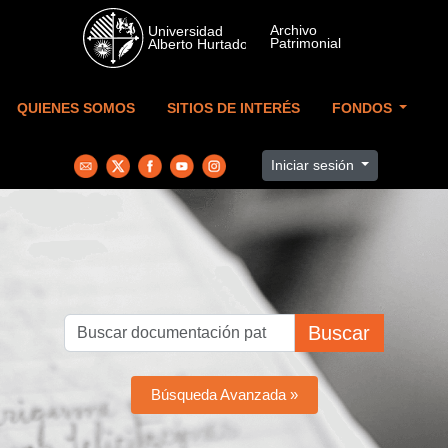
Skip to main content
QUIENES SOMOS
SITIOS DE INTERÉS
FONDOS
Iniciar sesión
Buscar
Búsqueda Avanzada »