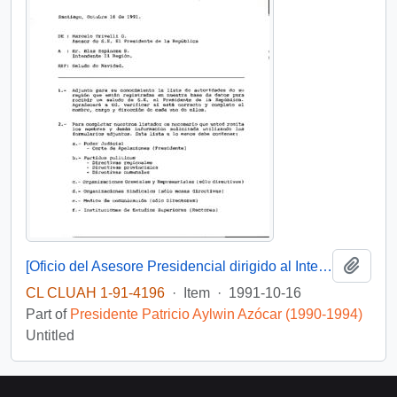
Add t
[Oficio del Asesore Presidencial dirigido al Intendente de la II Región, Sr. Blas Espinoza, referente a saludo de Navidad]
CL CLUAH 1-91-4196
·
Item
·
1991-10-16
Part of
Presidente Patricio Aylwin Azócar (1990-1994)
Untitled