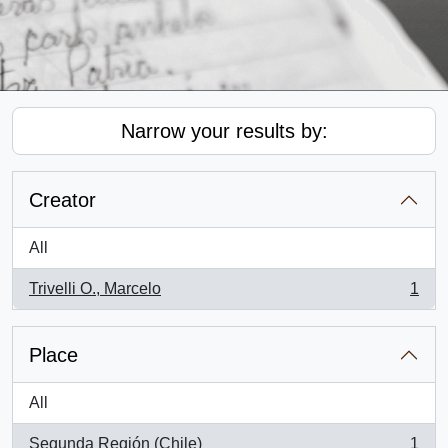
Narrow your results by:
Creator
All
Trivelli O., Marcelo
1
, 1 results
Place
All
Segunda Región (Chile)
1