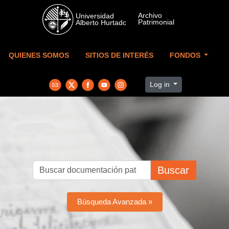
Skip to main content
QUIENES SOMOS
SITIOS DE INTERÉS
FONDOS
Log in
Buscar
Búsqueda Avanzada »