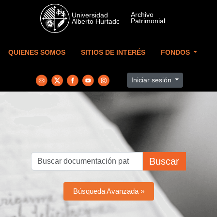
Skip to main content
QUIENES SOMOS
SITIOS DE INTERÉS
FONDOS
Iniciar sesión
Buscar
Búsqueda Avanzada »