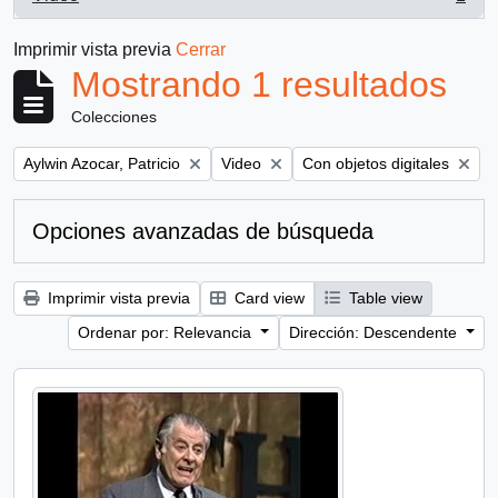
, 1 resultados
Imprimir vista previa
Cerrar
Mostrando 1 resultados
Colecciones
Remove filter:
Remove filter:
Remove filter:
Aylwin Azocar, Patricio
Video
Con objetos digitales
Opciones avanzadas de búsqueda
Imprimir vista previa
Card view
Table view
Ordenar por: Relevancia
Dirección: Descendente