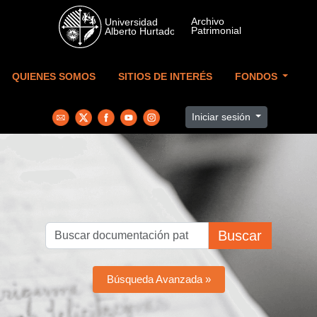
Skip to main content
QUIENES SOMOS
SITIOS DE INTERÉS
FONDOS
Iniciar sesión
Buscar
Búsqueda Avanzada »