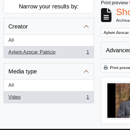
Print preview
Narrow your results by:
Sho
Archiva
Creator
Remove filter:
Aylwin Azocar,
All
Advanced
Aylwin Azocar, Patricio
1
, 1 results
Print previ
Media type
All
Video
1
, 1 results