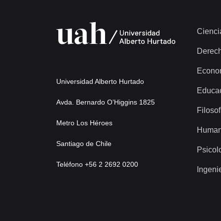
Cienci
Derec
Econo
Universidad Alberto Hurtado
Educa
Avda. Bernardo O’Higgins 1825
Filosof
Metro Los Héroes
Human
Santiago de Chile
Psicol
Teléfono +56 2 2692 0200
Ingeni