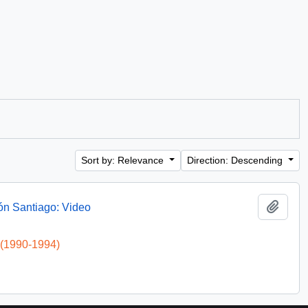
Sort by: Relevance
Direction: Descending
Add t
ón Santiago: Video
 (1990-1994)