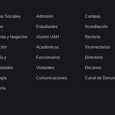
as Sociales
Admisión
Campus
ho
Estudiantes
Acreditación
mía y Negocios
Alumni UAH
Rectoría
ción
Académicos
Vicerrectorías
ía y
Funcionarios
Directorio
idades
Visitantes
Decanos
ogía
Comunicaciones
Canal de Denun
ería