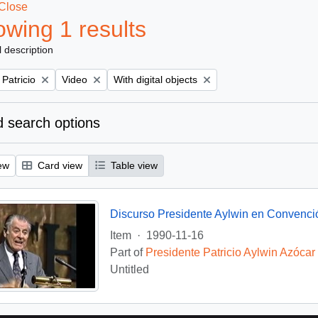
Close
wing 1 results
l description
Remove filter:
Remove filter:
 Patricio
Video
With digital objects
 search options
ew
Card view
Table view
Discurso Presidente Aylwin en Convenci
Item
·
1990-11-16
Part of
Presidente Patricio Aylwin Azócar
Untitled