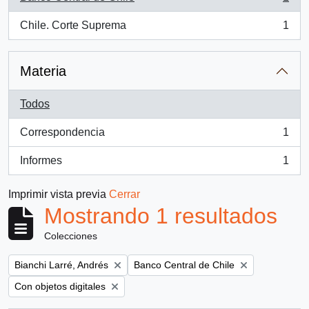
, 1 resultados
Chile. Corte Suprema
1
, 1 resultados
Materia
Todos
Correspondencia
1
, 1 resultados
Informes
1
, 1 resultados
Imprimir vista previa
Cerrar
Mostrando 1 resultados
Colecciones
Remove filter:
Remove filter:
Bianchi Larré, Andrés
Banco Central de Chile
Remove filter:
Con objetos digitales