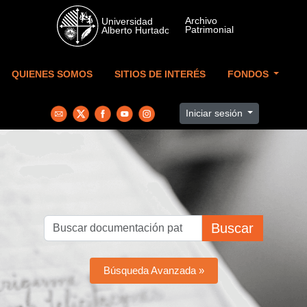
Skip to main content
QUIENES SOMOS
SITIOS DE INTERÉS
FONDOS
Iniciar sesión
Buscar
Búsqueda Avanzada »