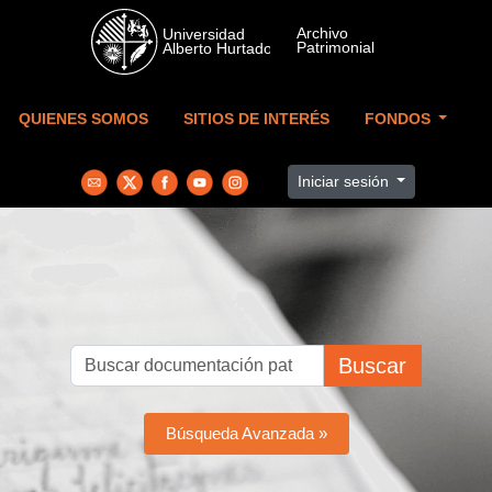
Skip to main content
QUIENES SOMOS
SITIOS DE INTERÉS
FONDOS
Iniciar sesión
Buscar
Búsqueda Avanzada »