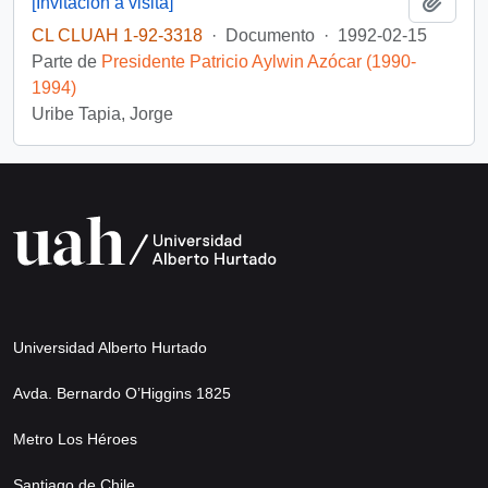
Añadi
[Invitación a visita]
CL CLUAH 1-92-3318
·
Documento
·
1992-02-15
Parte de
Presidente Patricio Aylwin Azócar (1990-
1994)
Uribe Tapia, Jorge
Universidad Alberto Hurtado
Avda. Bernardo O’Higgins 1825
Metro Los Héroes
Santiago de Chile