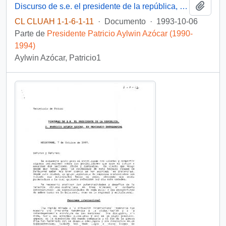
Añadi
Discurso de s.e. el presidente de la república, D. Patricio Aylwin Azócar, en almuerzo ofrecido por el primer ministro de Australia, en el parlamento
CL CLUAH 1-1-6-1-11
·
Documento
·
1993-10-06
Parte de
Presidente Patricio Aylwin Azócar (1990-
1994)
Aylwin Azócar, Patricio1