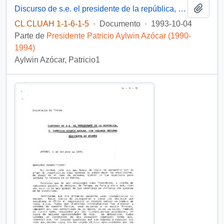
Añadi
Discurso de s.e. el presidente de la república, d. Patricio Aylwin Azócar, en cena primer ministro de nueva Zelanda
CL CLUAH 1-1-6-1-5
·
Documento
·
1993-10-04
Parte de
Presidente Patricio Aylwin Azócar (1990-
1994)
Aylwin Azócar, Patricio1