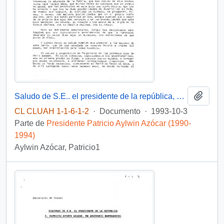
Añadi
Saludo de S.E.. el presidente de la república, d. patricio Aylwin Azocar, a la colonia chilena residente en Auckland, a bordo del buque escuela esmeralda.
CL CLUAH 1-1-6-1-2
·
Documento
·
1993-10-3
Parte de
Presidente Patricio Aylwin Azócar (1990-
1994)
Aylwin Azócar, Patricio1