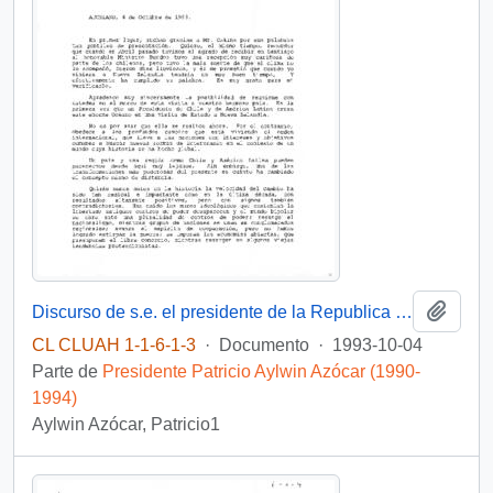
Añadi
Discurso de s.e. el presidente de la Republica d. patricio Aylwin Azocar, en seminario empresarial.
CL CLUAH 1-1-6-1-3
·
Documento
·
1993-10-04
Parte de
Presidente Patricio Aylwin Azócar (1990-
1994)
Aylwin Azócar, Patricio1