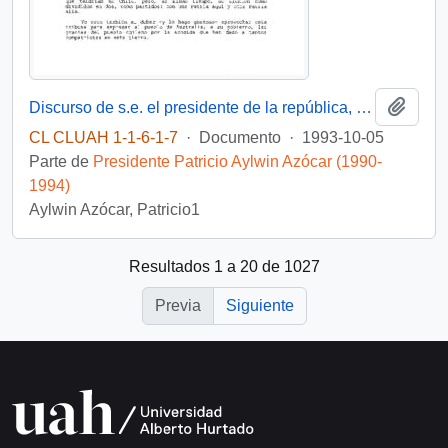
Añadi
Discurso de s.e. el presidente de la república, D. Patricio Aylwin Azócar, con colonia chilena residente en Sidney
CL CLUAH 1-1-6-1-7
·
Documento
·
1993-10-05
Parte de
Presidente Patricio Aylwin Azócar (1990-
1994)
Aylwin Azócar, Patricio1
Resultados 1 a 20 de 1027
Previa
Siguiente