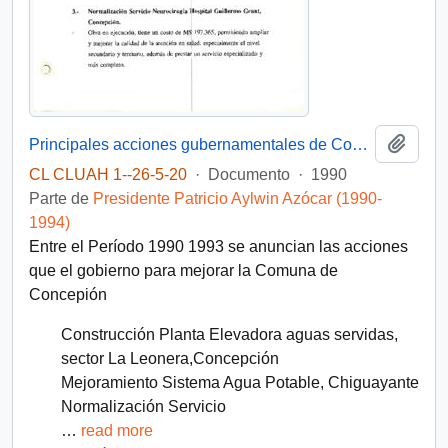
Añadi
Principales acciones gubernamentales de Concepción entre 1990-1993
CL CLUAH 1--26-5-20
·
Documento
·
1990
Parte de
Presidente Patricio Aylwin Azócar (1990-
1994)
Entre el Período 1990 1993 se anuncian las acciones
que el gobierno para mejorar la Comuna de
Concepión
Construcción Planta Elevadora aguas servidas,
sector La Leonera,Concepción
Mejoramiento Sistema Agua Potable, Chiguayante
Normalización Servicio
…
read more