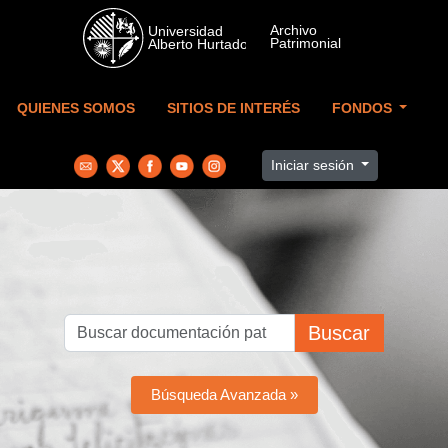
Skip to main content
QUIENES SOMOS
SITIOS DE INTERÉS
FONDOS
Iniciar sesión
Buscar
Búsqueda Avanzada »