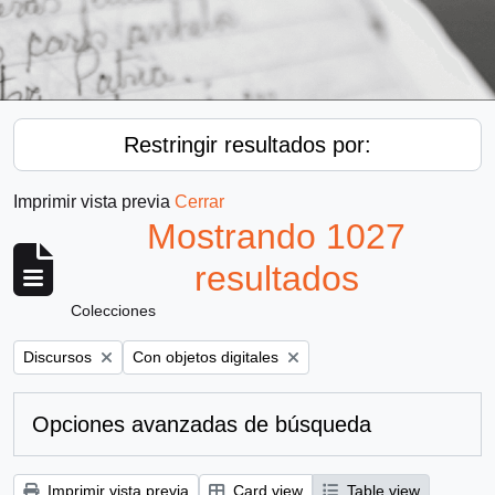
Restringir resultados por:
Imprimir vista previa
Cerrar
Mostrando 1027
resultados
Colecciones
Remove filter:
Remove filter:
Discursos
Con objetos digitales
Opciones avanzadas de búsqueda
Imprimir vista previa
Card view
Table view