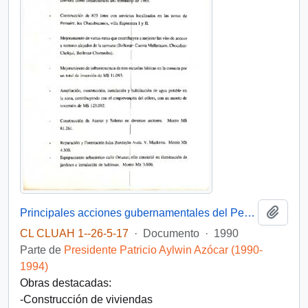
Añadi
Principales acciones gubernamentales del Período 1990-1993 Comuna de Melipilla
CL CLUAH 1--26-5-17
·
Documento
·
1990
Parte de
Presidente Patricio Aylwin Azócar (1990-
1994)
Obras destacadas:
-Construcción de viviendas