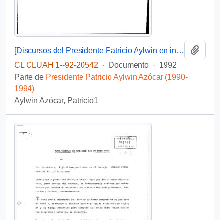
Añadi
[Discursos del Presidente Patricio Aylwin en inauguración de sistema de alcantarillado de El Carmen y ENAGRO 92´]
CL CLUAH 1--92-20542
·
Documento
·
1992
Parte de
Presidente Patricio Aylwin Azócar (1990-
1994)
Aylwin Azócar, Patricio1