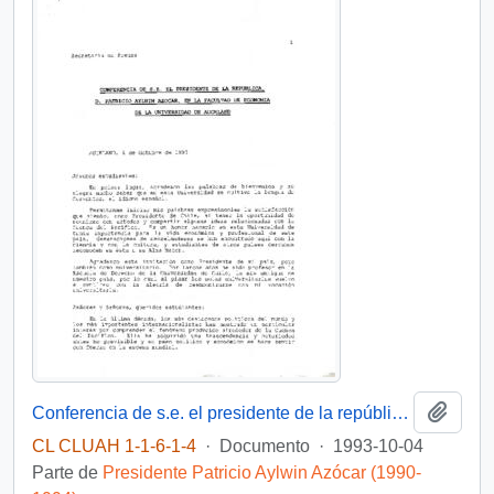
Añadi
Conferencia de s.e. el presidente de la república, d. patricio Aylwin Azócar, en la facultad de economía de la universidad de Auckland
CL CLUAH 1-1-6-1-4
·
Documento
·
1993-10-04
Parte de
Presidente Patricio Aylwin Azócar (1990-