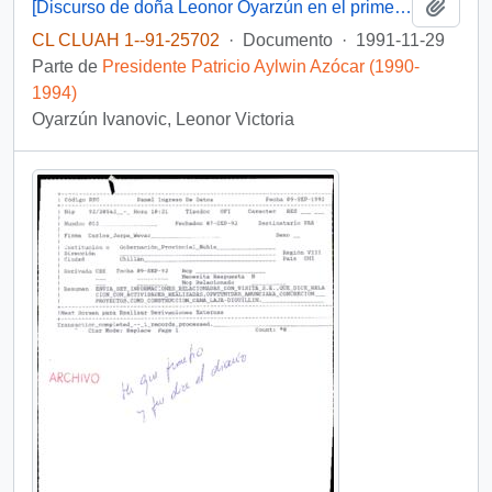
Añadi
[Discurso de doña Leonor Oyarzún en el primer aniversario de PRODEMU]
CL CLUAH 1--91-25702
·
Documento
·
1991-11-29
Parte de
Presidente Patricio Aylwin Azócar (1990-
1994)
Oyarzún Ivanovic, Leonor Victoria