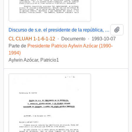
Añadi
Discurso de s.e. el presidente de la república, D. Patricio Aylwin Azócar, en seminario empresarial.
CL CLUAH 1-1-6-1-12
·
Documento
·
1993-10-07
Parte de
Presidente Patricio Aylwin Azócar (1990-
1994)
Aylwin Azócar, Patricio1