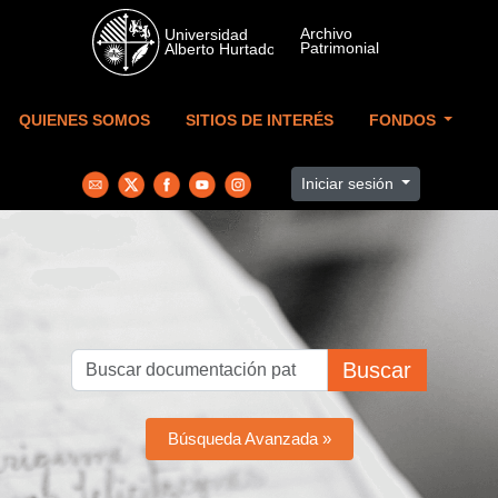
Skip to main content
QUIENES SOMOS
SITIOS DE INTERÉS
FONDOS
Iniciar sesión
Buscar
Búsqueda Avanzada »