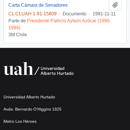
Añadi
Carta Cámara de Senadores
CL CLUAH 1-91-15809
·
Documento
·
1991-11-11
Parte de
Presidente Patricio Aylwin Azócar (1990-
1994)
3M Chile
Universidad Alberto Hurtado
Avda. Bernardo O’Higgins 1825
Metro Los Héroes