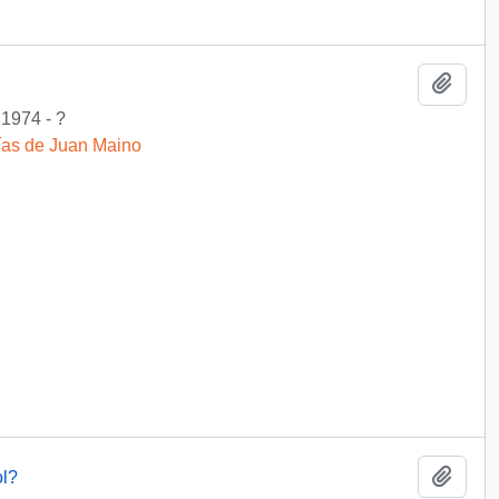
Add t
1974 - ?
fías de Juan Maino
Add t
ol?