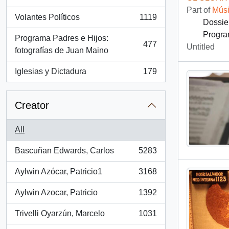
, 1286 results
Part of
Músi
Volantes Políticos
1119
Dossie
, 1119 results
Progra
Programa Padres e Hijos:
477
Untitled
, 477 results
fotografías de Juan Maino
Iglesias y Dictadura
179
, 179 results
Creator
All
Bascuñan Edwards, Carlos
5283
, 5283 results
Aylwin Azócar, Patricio1
3168
, 3168 results
Aylwin Azocar, Patricio
1392
, 1392 results
Trivelli Oyarzún, Marcelo
1031
, 1031 results