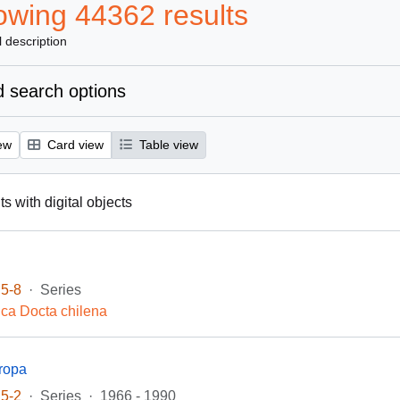
wing 44362 results
l description
 search options
ew
Card view
Table view
s with digital objects
5-8
·
Series
ca Docta chilena
ropa
5-2
·
Series
·
1966 - 1990