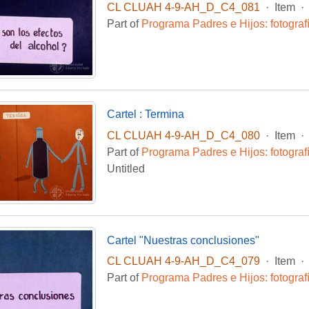
CL CLUAH 4-9-AH_D_C4_081
·
Item
·
Part of
Programa Padres e Hijos: fotogra
Cartel : Termina
CL CLUAH 4-9-AH_D_C4_080
·
Item
·
Part of
Programa Padres e Hijos: fotogra
Untitled
Cartel "Nuestras conclusiones"
CL CLUAH 4-9-AH_D_C4_079
·
Item
·
Part of
Programa Padres e Hijos: fotogra