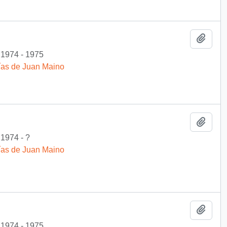
Add t
1974 - 1975
fías de Juan Maino
Add t
1974 - ?
fías de Juan Maino
Add t
1974 - 1975