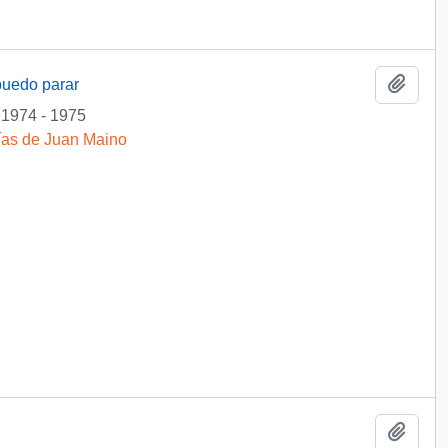
Add t
puedo parar
1974 - 1975
fías de Juan Maino
Add t