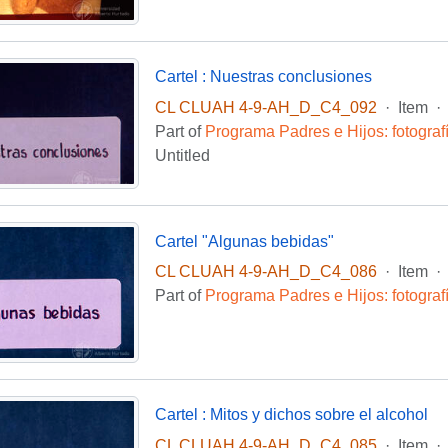
Cartel : Nuestras conclusiones
CL CLUAH 4-9-AH_D_C4_092
·
Item
·
Part of
Programa Padres e Hijos: fotogra
Untitled
Cartel "Algunas bebidas"
CL CLUAH 4-9-AH_D_C4_086
·
Item
·
Part of
Programa Padres e Hijos: fotogra
Cartel : Mitos y dichos sobre el alcohol
CL CLUAH 4-9-AH_D_C4_085
·
Item
·