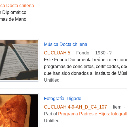
ca Docta chilena
r Diplomático
mas de Mano
Música Docta chilena
CL CLUAH 5
·
Fondo
·
1930 - ?
Este Fondo Documental reúne colecciones 
programas de conciertos, certificados, d
que han sido donados al Instituto de Mú
Untitled
Fotografía: Hígado
CL CLUAH 4-9-AH_D_C4_107
·
Item
·
Part of
Programa Padres e Hijos: fotogra
Untitled