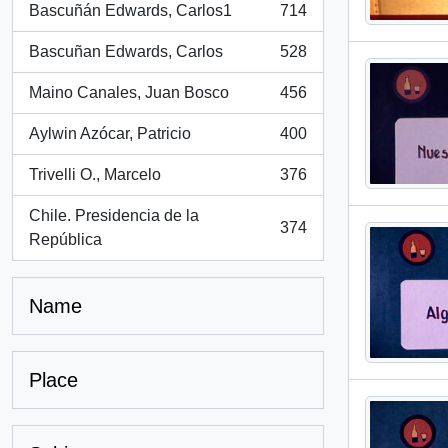
Bascuñán Edwards, Carlos1
714
, 714 results
Bascuñan Edwards, Carlos
528
, 528 results
Maino Canales, Juan Bosco
456
, 456 results
Aylwin Azócar, Patricio
400
, 400 results
Trivelli O., Marcelo
376
, 376 results
Chile. Presidencia de la
374
, 374 results
República
Name
Place