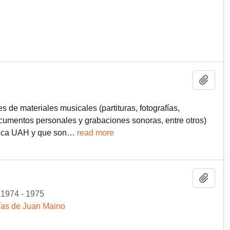
Add t
de materiales musicales (partituras, fotografías,
ocumentos personales y grabaciones sonoras, entre otros)
sica UAH y que son
…
read more
Add t
1974 - 1975
fías de Juan Maino