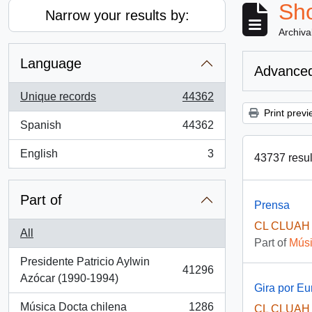
Sho
Narrow your results by:
Archiva
Language
Advanced
Unique records
44362
, 44362 results
Print previ
Spanish
44362
, 44362 results
English
3
43737 result
, 3 results
Part of
Prensa
CL CLUAH 
All
Part of
Músi
Presidente Patricio Aylwin
41296
, 41296 results
Azócar (1990-1994)
Gira por Eu
Música Docta chilena
1286
CL CLUAH 