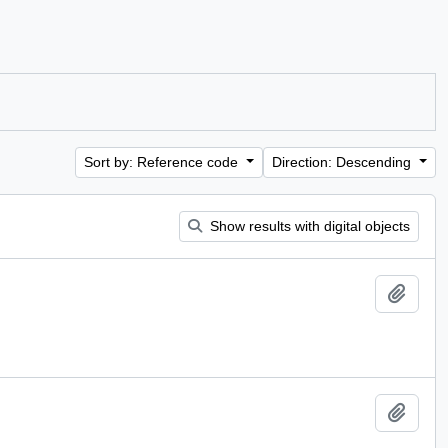
Sort by: Reference code
Direction: Descending
Show results with digital objects
Add t
Add t