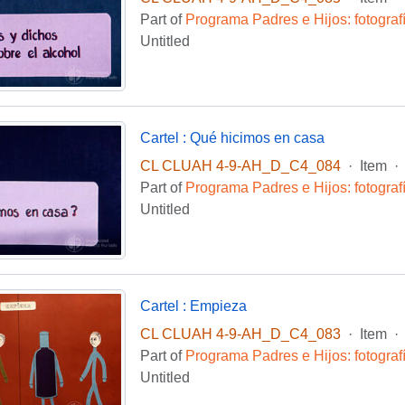
Part of
Programa Padres e Hijos: fotogra
Untitled
Cartel : Qué hicimos en casa
CL CLUAH 4-9-AH_D_C4_084
·
Item
·
Part of
Programa Padres e Hijos: fotogra
Untitled
Cartel : Empieza
CL CLUAH 4-9-AH_D_C4_083
·
Item
·
Part of
Programa Padres e Hijos: fotogra
Untitled