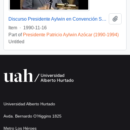
Add t
Discurso Presidente Aylwin en Convención Santiago: Video
Item
·
1990-11-16
Part of
Presidente Patricio Aylwin Azócar (1990-1994)
Untitled
Universidad Alberto Hurtado
Avda. Bernardo O’Higgins 1825
Metro Los Héroes