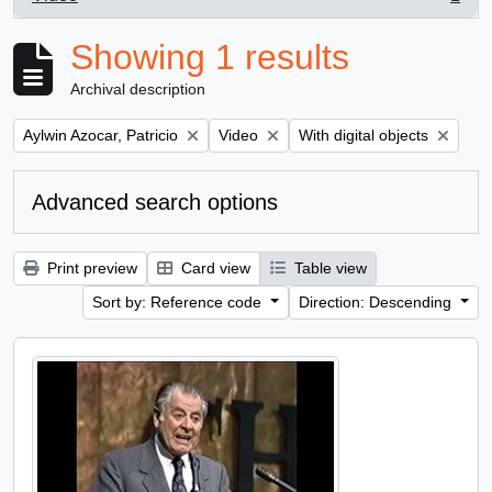
, 1 results
Showing 1 results
Archival description
Remove filter:
Remove filter:
Remove filter:
Aylwin Azocar, Patricio
Video
With digital objects
Advanced search options
Print preview
Card view
Table view
Sort by: Reference code
Direction: Descending