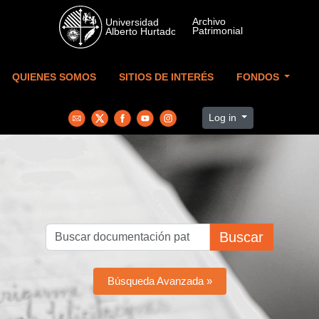
Skip to main content
QUIENES SOMOS
SITIOS DE INTERÉS
FONDOS
Log in
Buscar
Búsqueda Avanzada »