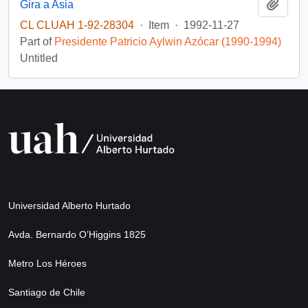
Add t
Gira a Asia
CL CLUAH 1-92-28304
·
Item
·
1992-11-27
Part of
Presidente Patricio Aylwin Azócar (1990-1994)
Untitled
Universidad Alberto Hurtado
Avda. Bernardo O’Higgins 1825
Metro Los Héroes
Santiago de Chile