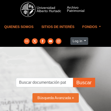
Skip to main content
QUIENES SOMOS
SITIOS DE INTERÉS
FONDOS
Log in
Buscar
Búsqueda Avanzada »