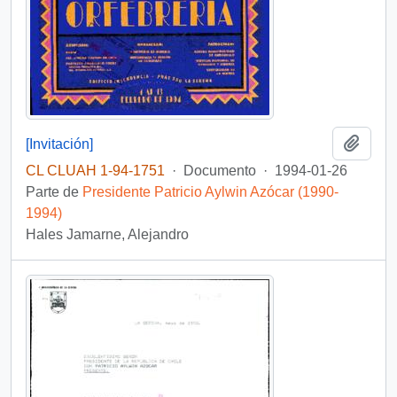
Añadi
[Invitación]
CL CLUAH 1-94-1751
·
Documento
·
1994-01-26
Parte de
Presidente Patricio Aylwin Azócar (1990-
1994)
Hales Jamarne, Alejandro