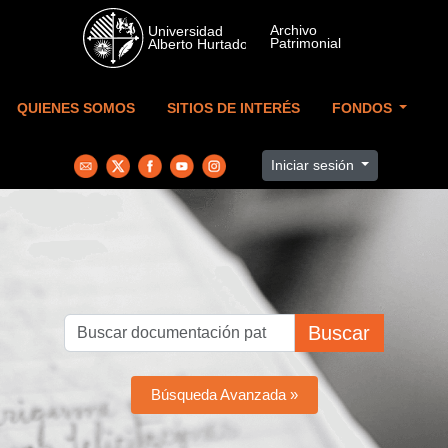
Skip to main content
QUIENES SOMOS
SITIOS DE INTERÉS
FONDOS
Iniciar sesión
Buscar
Búsqueda Avanzada »