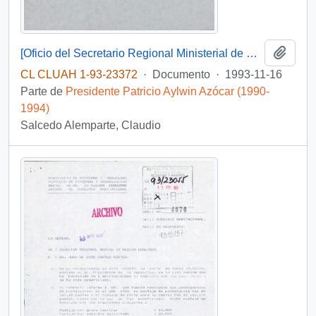
Añadi
[Oficio del Secretario Regional Ministerial de Vivienda y Urbanismo de la Región Coquimbo mediante el cual da respuesta a solicitud de solución habitacional]
CL CLUAH 1-93-23372
·
Documento
·
1993-11-16
Parte de
Presidente Patricio Aylwin Azócar (1990-
1994)
Salcedo Alemparte, Claudio