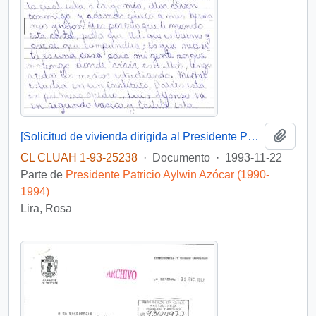
Añadi
[Solicitud de vivienda dirigida al Presidente Patricio Aylwin]
CL CLUAH 1-93-25238
·
Documento
·
1993-11-22
Parte de
Presidente Patricio Aylwin Azócar (1990-
1994)
Lira, Rosa