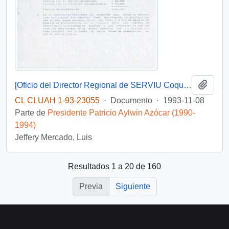
Añadi
[Oficio del Director Regional de SERVIU Coquimbo dando respuesta a postulación a subsidio habitacional rural]
CL CLUAH 1-93-23055
·
Documento
·
1993-11-08
Parte de
Presidente Patricio Aylwin Azócar (1990-
1994)
Jeffery Mercado, Luis
Resultados 1 a 20 de 160
Previa
Siguiente