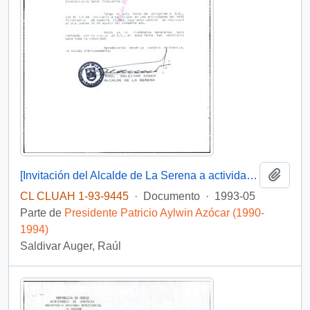
Añadi
[Invitación del Alcalde de La Serena a actividades del 449° Aniversario de la ciudad de La Serena]
CL CLUAH 1-93-9445
·
Documento
·
1993-05
Parte de
Presidente Patricio Aylwin Azócar (1990-
1994)
Saldivar Auger, Raúl