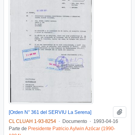
Añadi
[Orden N° 361 del SERVIU La Serena]
CL CLUAH 1-93-8254
·
Documento
·
1993-04-16
Parte de
Presidente Patricio Aylwin Azócar (1990-