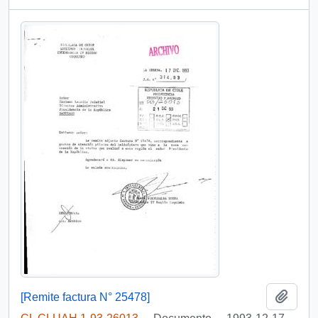
Añadi
[Remite factura N° 25478]