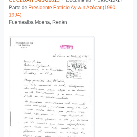
CL CLUAH 1-93-26013
·
Documento
·
1993-12-17
Parte de
Presidente Patricio Aylwin Azócar (1990-
1994)
Fuentealba Moena, Renán