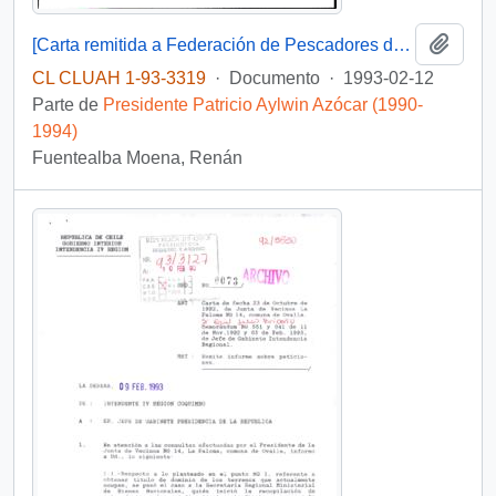
Añadi
[Carta remitida a Federación de Pescadores de la Caleta de Puerto Oscuro]
CL CLUAH 1-93-3319
·
Documento
·
1993-02-12
Parte de
Presidente Patricio Aylwin Azócar (1990-
1994)
Fuentealba Moena, Renán