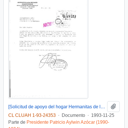
Añadi
[Solicitud de apoyo del hogar Hermanitas de los Ancianos Desamparados dirigida al Presidente Patricio Aylwin]
CL CLUAH 1-93-24353
·
Documento
·
1993-11-25
Parte de
Presidente Patricio Aylwin Azócar (1990-