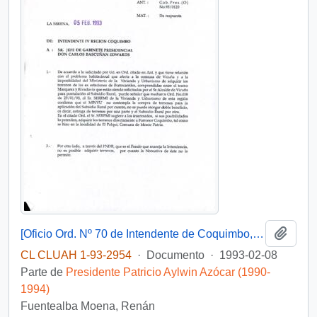
Añadi
[Oficio Ord. Nº 70 de Intendente de Coquimbo, responde]
CL CLUAH 1-93-2954
·
Documento
·
1993-02-08
Parte de
Presidente Patricio Aylwin Azócar (1990-
1994)
Fuentealba Moena, Renán