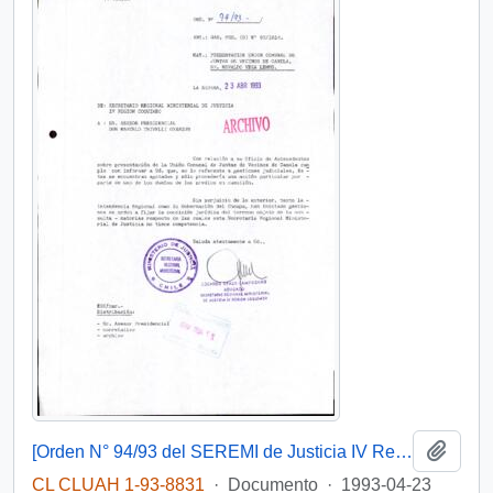
Añadi
[Orden N° 94/93 del SEREMI de Justicia IV Región]
CL CLUAH 1-93-8831
·
Documento
·
1993-04-23