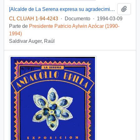
Añadi
[Alcalde de La Serena expresa su agradecimiento por la labor desarrollada durante su gobierno]
CL CLUAH 1-94-4243
·
Documento
·
1994-03-09
Parte de
Presidente Patricio Aylwin Azócar (1990-
1994)
Saldivar Auger, Raúl