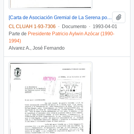
Añadi
[Carta de Asociación Gremial de La Serena por agradecimiento de solicitud de audiencia]
CL CLUAH 1-93-7306
·
Documento
·
1993-04-01
Parte de
Presidente Patricio Aylwin Azócar (1990-
1994)
Alvarez A., José Fernando