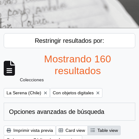
Restringir resultados por:
Mostrando 160
resultados
Colecciones
Remove filter:
Remove filter:
La Serena (Chile)
Con objetos digitales
Opciones avanzadas de búsqueda
Imprimir vista previa
Card view
Table view