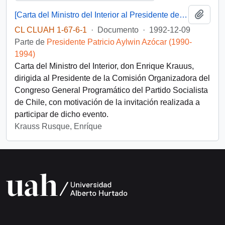
Añadi
[Carta del Ministro del Interior al Presidente de la Comisión Organizadora del Congreso General Programático del Partido Socialista de Chile]
CL CLUAH 1-67-6-1
·
Documento
·
1992-12-09
Parte de
Presidente Patricio Aylwin Azócar (1990-
1994)
Carta del Ministro del Interior, don Enrique Krauus,
dirigida al Presidente de la Comisión Organizadora del
Congreso General Programático del Partido Socialista
de Chile, con motivación de la invitación realizada a
participar de dicho evento.
Krauss Rusque, Enríque