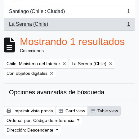
Santiago (Chile : Ciudad)
1
, 1 resultados
La Serena (Chile)
1
, 1 resultados
Mostrando 1 resultados
Colecciones
Remove filter:
Remove filter:
Chile. Ministerio del Interior
La Serena (Chile)
Remove filter:
Con objetos digitales
Opciones avanzadas de búsqueda
Imprimir vista previa
Card view
Table view
Ordenar por: Código de referencia
Dirección: Descendente