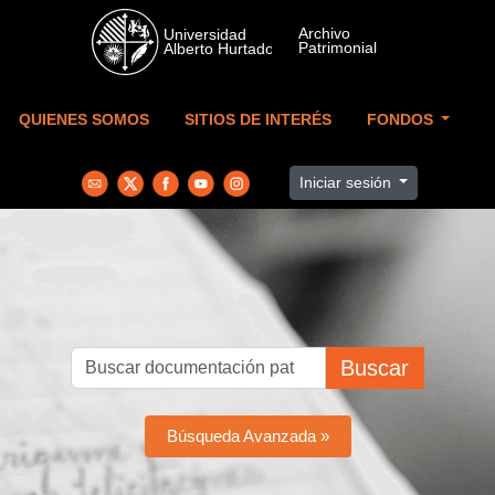
Skip to main content
QUIENES SOMOS
SITIOS DE INTERÉS
FONDOS
Iniciar sesión
Buscar
Búsqueda Avanzada »