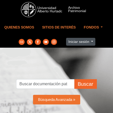
Skip to main content
QUIENES SOMOS
SITIOS DE INTERÉS
FONDOS
Iniciar sesión
Buscar
Búsqueda Avanzada »