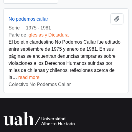
Añadi
No podemos callar
Serie
·
1975 - 1981
Parte de
Iglesias y Dictadura
El boletín clandestino No Podemos Callar fue editado
entre septiembre de 1975 y enero de 1981. En sus
páginas se encuentran denuncias tempranas sobre
violaciones a los Derechos Humanos sufridas por
miles de chilenas y chilenos, reflexiones acerca de
la
…
read more
Colectivo No Podemos Callar