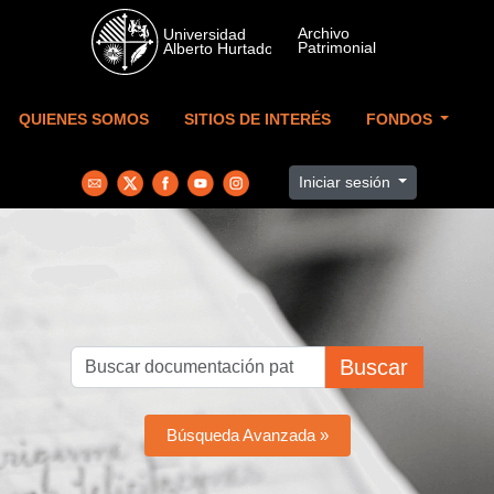
Skip to main content
QUIENES SOMOS
SITIOS DE INTERÉS
FONDOS
Iniciar sesión
Buscar
Búsqueda Avanzada »