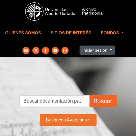
Skip to main content
QUIENES SOMOS
SITIOS DE INTERÉS
FONDOS
Iniciar sesión
Buscar
Búsqueda Avanzada »