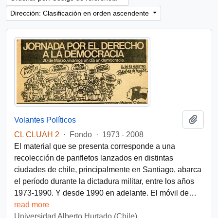
Dirección: Clasificación en orden ascendente
Añadi
Volantes Políticos
CL CLUAH 2
·
Fondo
·
1973 - 2008
El material que se presenta corresponde a una
recolección de panfletos lanzados en distintas
ciudades de chile, principalmente en Santiago, abarca
el período durante la dictadura militar, entre los años
1973-1990. Y desde 1990 en adelante. El móvil de
…
read more
Universidad Alberto Hurtado (Chile)