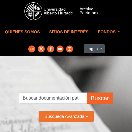
Skip to main content
QUIENES SOMOS
SITIOS DE INTERÉS
FONDOS
Log in
Buscar
Búsqueda Avanzada »