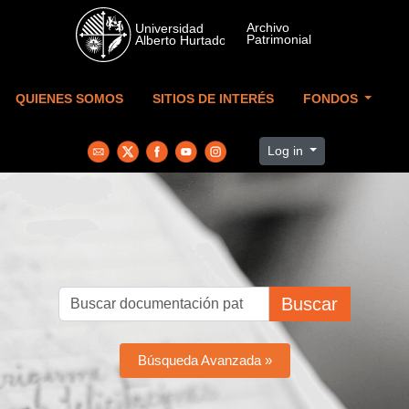
Skip to main content
QUIENES SOMOS
SITIOS DE INTERÉS
FONDOS
Log in
Buscar
Búsqueda Avanzada »