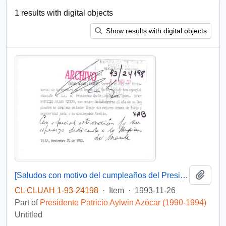
1 results with digital objects
Show results with digital objects
Add t
[Saludos con motivo del cumpleaños del Presidente]
CL CLUAH 1-93-24198
·
Item
·
1993-11-26
Part of
Presidente Patricio Aylwin Azócar (1990-1994)
Untitled