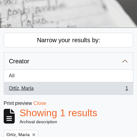
Narrow your results by:
Creator
All
Ortíz, María
1
, 1 results
Print preview
Close
Showing 1 results
Archival description
Remove filter:
Ortíz, María