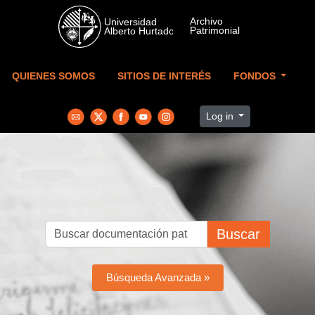
Skip to main content
QUIENES SOMOS
SITIOS DE INTERÉS
FONDOS
Log in
Buscar
Búsqueda Avanzada »