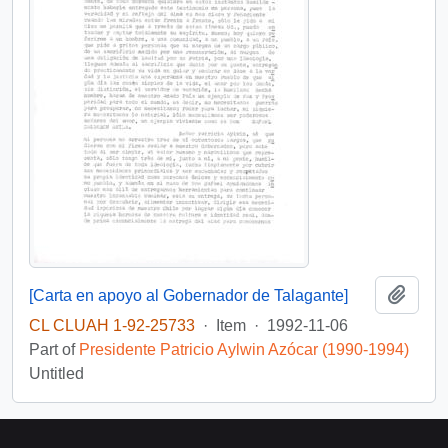
Add t
[Carta en apoyo al Gobernador de Talagante]
CL CLUAH 1-92-25733
·
Item
·
1992-11-06
Part of
Presidente Patricio Aylwin Azócar (1990-1994)
Untitled