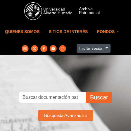
Skip to main content
QUIENES SOMOS
SITIOS DE INTERÉS
FONDOS
Iniciar sesión
Buscar
Búsqueda Avanzada »