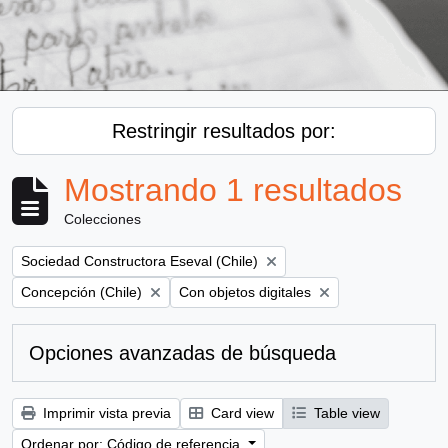
Restringir resultados por:
Mostrando 1 resultados
Colecciones
Remove filter:
Sociedad Constructora Eseval (Chile)
Remove filter:
Remove filter:
Concepción (Chile)
Con objetos digitales
Opciones avanzadas de búsqueda
Imprimir vista previa
Card view
Table view
Ordenar por: Código de referencia