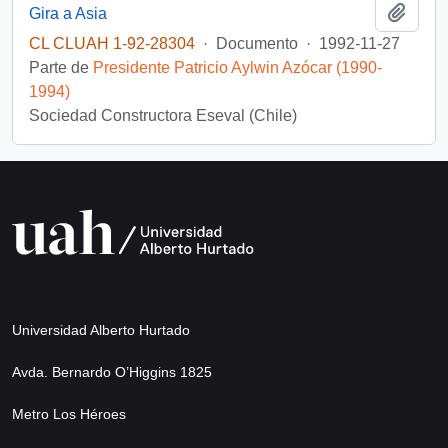
Añadi
Gira a Asia
CL CLUAH 1-92-28304
·
Documento
·
1992-11-27
Parte de
Presidente Patricio Aylwin Azócar (1990-
1994)
Sociedad Constructora Eseval (Chile)
Universidad Alberto Hurtado
Avda. Bernardo O’Higgins 1825
Metro Los Héroes