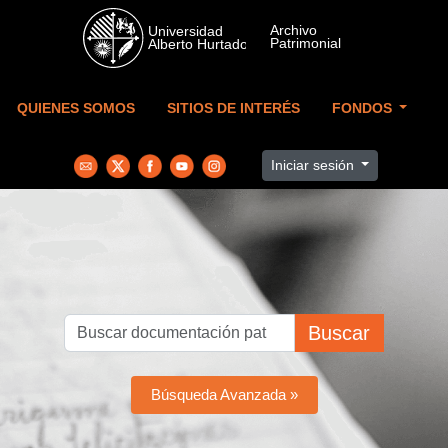
Skip to main content
QUIENES SOMOS
SITIOS DE INTERÉS
FONDOS
Iniciar sesión
Buscar
Búsqueda Avanzada »