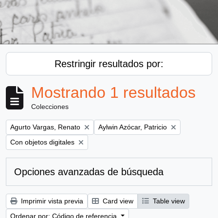
Restringir resultados por:
Mostrando 1 resultados
Colecciones
Remove filter:
Remove filter:
Agurto Vargas, Renato
Aylwin Azócar, Patricio
Remove filter:
Con objetos digitales
Opciones avanzadas de búsqueda
Imprimir vista previa
Card view
Table view
Ordenar por: Código de referencia