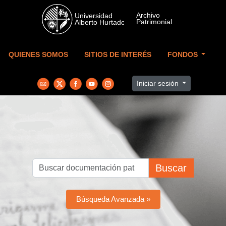
Skip to main content
QUIENES SOMOS
SITIOS DE INTERÉS
FONDOS
Iniciar sesión
Buscar
Búsqueda Avanzada »