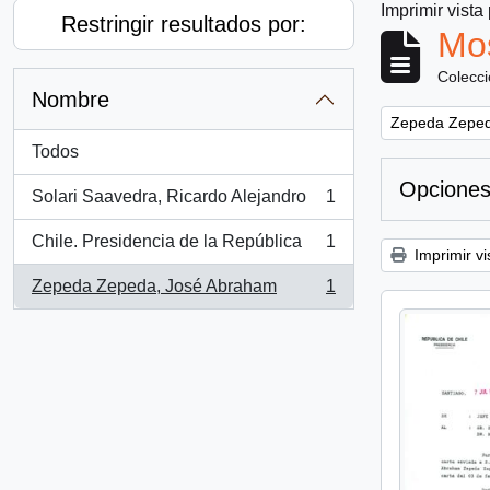
Imprimir vista
Restringir resultados por:
Mos
Colecc
Nombre
Remove filter:
Zepeda Zeped
Todos
Opciones
Solari Saavedra, Ricardo Alejandro
1
, 1 resultados
Chile. Presidencia de la República
1
, 1 resultados
Imprimir vi
Zepeda Zepeda, José Abraham
1
, 1 resultados