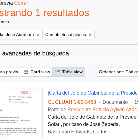
 previa
Cerrar
trando 1 resultados
iones
Remove filter:
a, José Abraham
Con objetos digitales
 avanzadas de búsqueda
sta previa
Card view
Table view
Ordenar por: Códig
[Carta del Jefe de Gabinete de la Presid
CL CLUAH 1-92-3458
·
Documento
·
1
Parte de
Presidente Patricio Aylwin Azóc
Carta del Jefe de Gabinete de la Preside
Solari, por caso de José Zepeda.
Bascuñan Edwards, Carlos