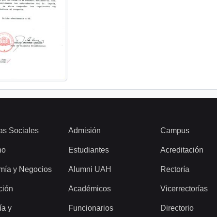
as Sociales
Admisión
Campus
ho
Estudiantes
Acreditación
mía y Negocios
Alumni UAH
Rectoría
ción
Académicos
Vicerrectorías
ía y
Funcionarios
Directorio