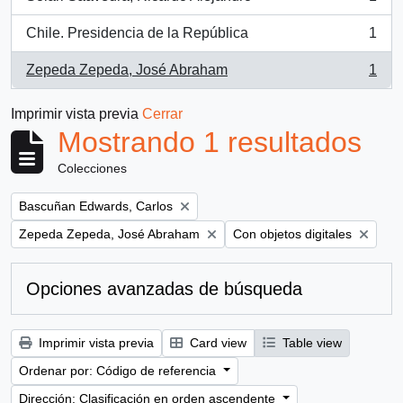
, 1 resultados
Chile. Presidencia de la República
1
, 1 resultados
Zepeda Zepeda, José Abraham
1
, 1 resultados
Imprimir vista previa
Cerrar
Mostrando 1 resultados
Colecciones
Remove filter:
Bascuñan Edwards, Carlos
Remove filter:
Remove filter:
Zepeda Zepeda, José Abraham
Con objetos digitales
Opciones avanzadas de búsqueda
Imprimir vista previa
Card view
Table view
Ordenar por: Código de referencia
Dirección: Clasificación en orden ascendente