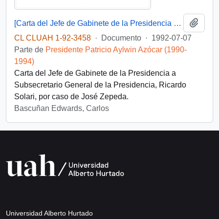
Añadi
[Carta del Jefe de Gabinete de la Presidencia a Subsecretario General de la Presidencia]
CL CLUAH 1-92-3458
·
Documento
·
1992-07-07
Parte de
Presidente Patricio Aylwin Azócar (1990-
1994)
Carta del Jefe de Gabinete de la Presidencia a
Subsecretario General de la Presidencia, Ricardo
Solari, por caso de José Zepeda.
Bascuñan Edwards, Carlos
Universidad Alberto Hurtado