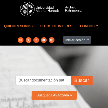
Skip to main content
QUIENES SOMOS
SITIOS DE INTERÉS
FONDOS
Iniciar sesión
Buscar
Búsqueda Avanzada »