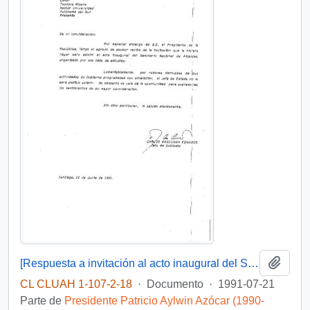
Añadi
[Respuesta a invitación al acto inaugural del Seminario Nacional de Alcaldes]
CL CLUAH 1-107-2-18
·
Documento
·
1991-07-21
Parte de
Presidente Patricio Aylwin Azócar (1990-