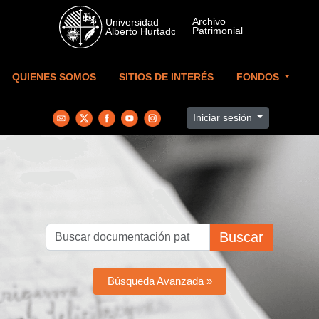
Skip to main content
QUIENES SOMOS
SITIOS DE INTERÉS
FONDOS
Iniciar sesión
Buscar
Búsqueda Avanzada »