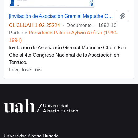
Añadi
[Invitación de Asociación Gremial Mapuche Choin Foli-Che]
CL CLUAH 1-92-25224
·
Documento
·
1992-10
Parte de
Presidente Patricio Aylwin Azócar (1990-
1994)
Invitación de Asociación Gremial Mapuche Choin Foli-
Che al 4to Congreso Nacional de la Asociación en
Temuco.
Levi, José Luís
Universidad Alberto Hurtado