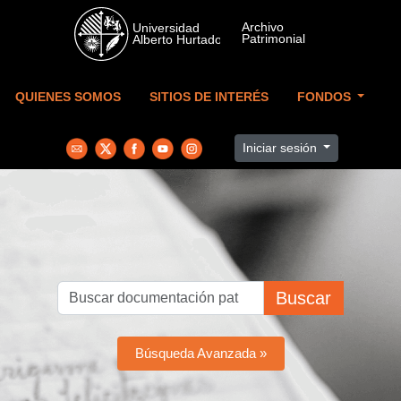
Skip to main content
QUIENES SOMOS
SITIOS DE INTERÉS
FONDOS
Iniciar sesión
Buscar
Búsqueda Avanzada »