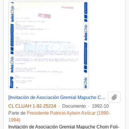
Añadi
[Invitación de Asociación Gremial Mapuche Choin Foli-Che]
CL CLUAH 1-92-25224
·
Documento
·
1992-10
Parte de
Presidente Patricio Aylwin Azócar (1990-
1994)
Invitación de Asociación Gremial Mapuche Choin Foli-