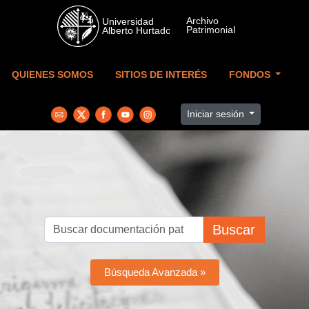
Skip to main content
QUIENES SOMOS
SITIOS DE INTERÉS
FONDOS
Iniciar sesión
Buscar
Búsqueda Avanzada »