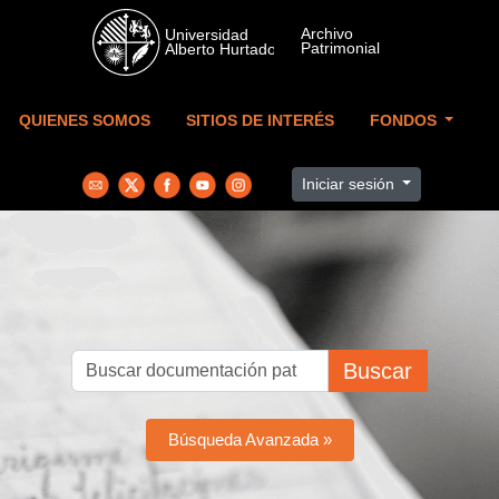
Skip to main content
QUIENES SOMOS
SITIOS DE INTERÉS
FONDOS
Iniciar sesión
Buscar
Búsqueda Avanzada »