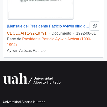
Añadi
[Mensaje del Presidente Patricio Aylwin dirigido al Intendente de la Región de Valparaíso]
CL CLUAH 1-92-19791
·
Documento
·
1992-08-31
Parte de
Presidente Patricio Aylwin Azócar (1990-
1994)
Aylwin Azócar, Patricio
Universidad Alberto Hurtado