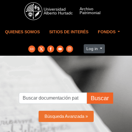
Skip to main content
QUIENES SOMOS
SITIOS DE INTERÉS
FONDOS
Log in
Buscar
Búsqueda Avanzada »