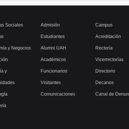
as Sociales
Admisión
Campus
ho
Estudiantes
Acreditación
mía y Negocios
Alumni UAH
Rectoría
ción
Académicos
Vicerrectorías
ía y
Funcionarios
Directorio
idades
Visitantes
Decanos
ogía
Comunicaciones
Canal de Denun
ería