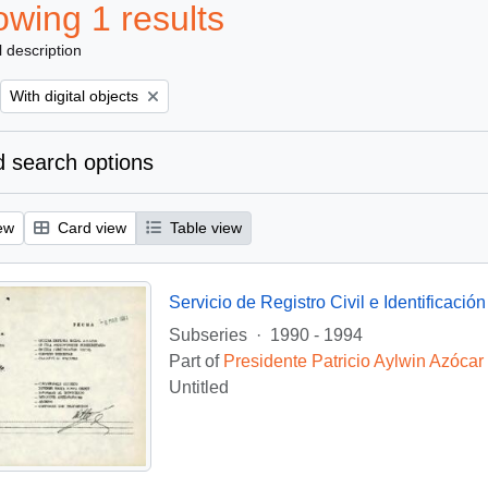
wing 1 results
l description
Remove filter:
With digital objects
 search options
ew
Card view
Table view
Servicio de Registro Civil e Identificación
Subseries
·
1990 - 1994
Part of
Presidente Patricio Aylwin Azócar
Untitled