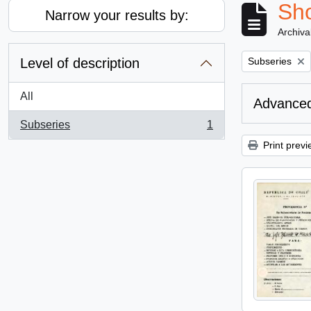
Sho
Narrow your results by:
Archiva
Remove filter:
Level of description
Subseries
All
Advanced
Subseries
1
, 1 results
Print previ