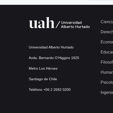
Cienci
Derec
Econo
Universidad Alberto Hurtado
Educa
Avda. Bernardo O’Higgins 1825
Filosof
Metro Los Héroes
Human
Santiago de Chile
Psicol
Teléfono +56 2 2692 0200
Ingeni