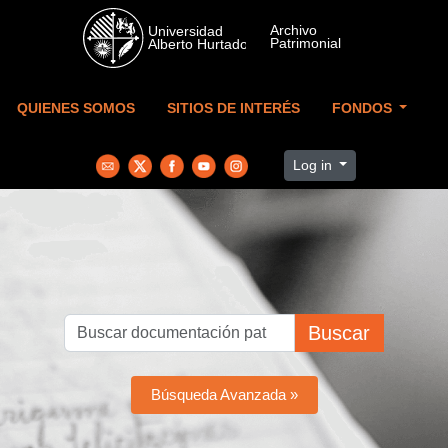
Skip to main content
QUIENES SOMOS
SITIOS DE INTERÉS
FONDOS
Log in
Buscar
Búsqueda Avanzada »