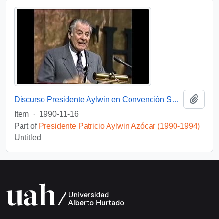
Add t
Discurso Presidente Aylwin en Convención Santiago: Video
Item
·
1990-11-16
Part of
Presidente Patricio Aylwin Azócar (1990-1994)
Untitled