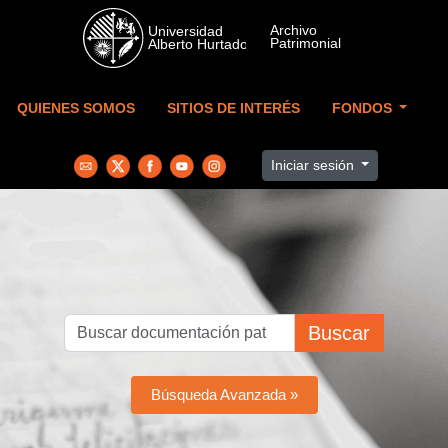
Skip to main content
QUIENES SOMOS
SITIOS DE INTERÉS
FONDOS
Iniciar sesión
Buscar
Búsqueda Avanzada »