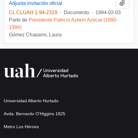
Añadi
Adjunta invitación oficial
CL CLUAH 1-94-2319
·
Documento
·
1994-02-03
Parte de
Presidente Patricio Aylwin Azócar (1990-
1994)
Gómez Chaparro, Laura
Universidad Alberto Hurtado
Avda. Bernardo O’Higgins 1825
Metro Los Héroes