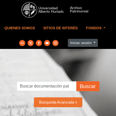
Skip to main content
QUIENES SOMOS
SITIOS DE INTERÉS
FONDOS
Iniciar sesión
Buscar
Búsqueda Avanzada »