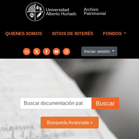
Skip to main content
QUIENES SOMOS
SITIOS DE INTERÉS
FONDOS
Iniciar sesión
Buscar
Búsqueda Avanzada »