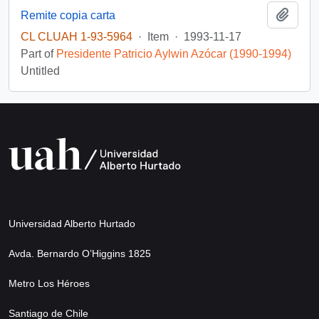
Add t
Remite copia carta
CL CLUAH 1-93-5964
·
Item
·
1993-11-17
Part of
Presidente Patricio Aylwin Azócar (1990-1994)
Untitled
Universidad Alberto Hurtado
Avda. Bernardo O’Higgins 1825
Metro Los Héroes
Santiago de Chile