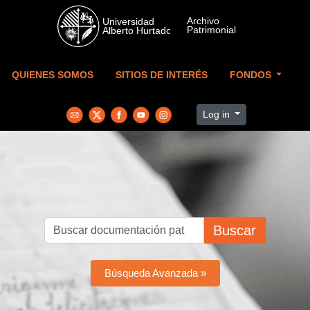
Skip to main content
QUIENES SOMOS
SITIOS DE INTERÉS
FONDOS
Log in
Buscar
Búsqueda Avanzada »