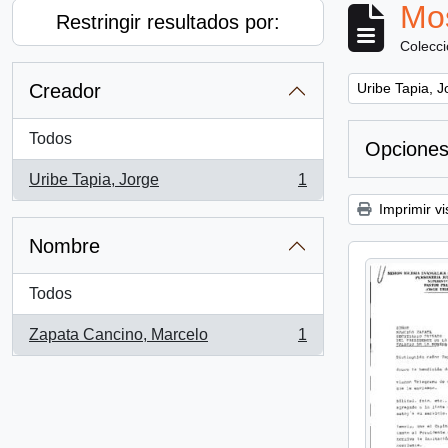
Mos
Restringir resultados por:
Colecc
Remove filter:
Creador
Uribe Tapia, J
Todos
Opciones
Uribe Tapia, Jorge
1
, 1 resultados
Imprimir vi
Nombre
Todos
Zapata Cancino, Marcelo
1
, 1 resultados