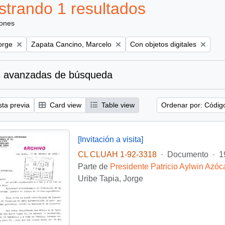
trando 1 resultados
iones
Remove filter:
Remove filter:
orge
Zapata Cancino, Marcelo
Con objetos digitales
 avanzadas de búsqueda
sta previa
Card view
Table view
Ordenar por: Códig
[Invitación a visita]
CL CLUAH 1-92-3318
·
Documento
·
1
Parte de
Presidente Patricio Aylwin Azóc
Uribe Tapia, Jorge