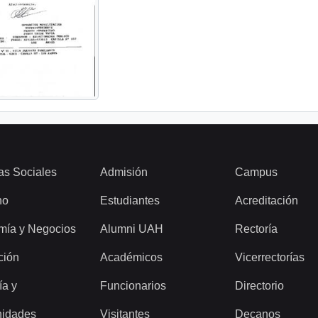
as Sociales
Admisión
Campus
ho
Estudiantes
Acreditación
mía y Negocios
Alumni UAH
Rectoría
ción
Académicos
Vicerrectorías
ía y
Funcionarios
Directorio
idades
Visitantes
Decanos