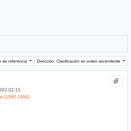
o de referencia
Dirección: Clasificación en orden ascendente
Añadi
992-02-15
ar (1990-1994)