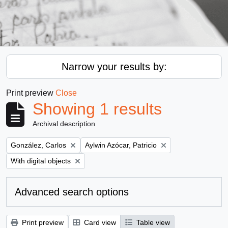
Narrow your results by:
Print preview
Close
Showing 1 results
Archival description
Remove filter:
Remove filter:
González, Carlos
Aylwin Azócar, Patricio
Remove filter:
With digital objects
Advanced search options
Print preview
Card view
Table view