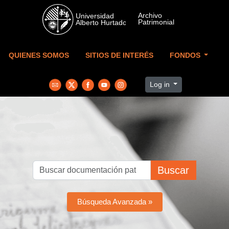
Skip to main content
QUIENES SOMOS
SITIOS DE INTERÉS
FONDOS
Log in
Buscar
Búsqueda Avanzada »