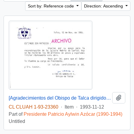
Sort by: Reference code
Direction: Ascending
Add t
[Agradecimientos del Obispo de Talca dirigidos al Presidente Patricio Aylwin por el apoyo en la reconstrucción de la Iglesia Matriz de Curicó]
CL CLUAH 1-93-23360
·
Item
·
1993-11-12
Part of
Presidente Patricio Aylwin Azócar (1990-1994)
Untitled