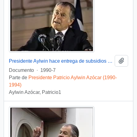
Añadi
Presidente Aylwin hace entrega de subsidios habitacionales : video
Documento
·
1990-7
Parte de
Presidente Patricio Aylwin Azócar (1990-
1994)
Aylwin Azócar, Patricio1