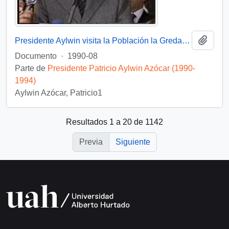
Añadi
Presidente Aylwin visita la Población la Greda en gira VIII Región: video
Documento
·
1990-08
Parte de
Presidente Patricio Aylwin Azócar (1990-
1994)
Aylwin Azócar, Patricio1
Resultados 1 a 20 de 1142
Previa
Siguiente