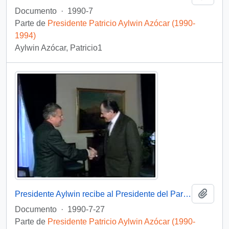
Documento
·
1990-7
Parte de
Presidente Patricio Aylwin Azócar (1990-
1994)
Aylwin Azócar, Patricio1
Añadi
Presidente Aylwin recibe al Presidente del Parlamento Europeo en visita oficial a Chile: video
Documento
·
1990-7-27
Parte de
Presidente Patricio Aylwin Azócar (1990-