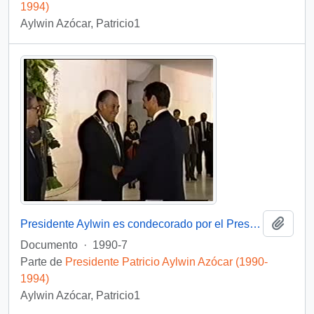
1994)
Aylwin Azócar, Patricio1
Añadi
Presidente Aylwin es condecorado por el Presidente Collor de Mello en Brasil: video
Documento
·
1990-7
Parte de
Presidente Patricio Aylwin Azócar (1990-
1994)
Aylwin Azócar, Patricio1