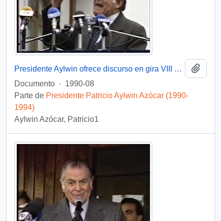
Añadi
Presidente Aylwin ofrece discurso en gira VIII Región, Tomé : video
Documento
·
1990-08
Parte de
Presidente Patricio Aylwin Azócar (1990-
1994)
Aylwin Azócar, Patricio1