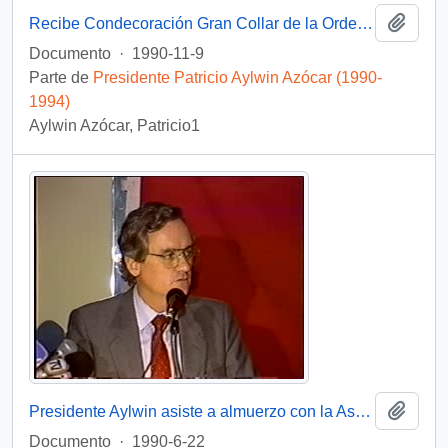
Añadi
Recibe Condecoración Gran Collar de la Orden de Malta : vídeo
Documento
·
1990-11-9
Parte de
Presidente Patricio Aylwin Azócar (1990-
1994)
Aylwin Azócar, Patricio1
Añadi
Presidente Aylwin asiste a almuerzo con la Asociación de Exportadores : video
Documento
·
1990-6-22