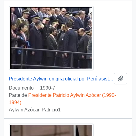
Añadi
Presidente Aylwin en gira oficial por Perú asiste a ceremonia militar con motivo del cambio de mando presidencial: video
Documento
·
1990-7
Parte de
Presidente Patricio Aylwin Azócar (1990-
1994)
Aylwin Azócar, Patricio1