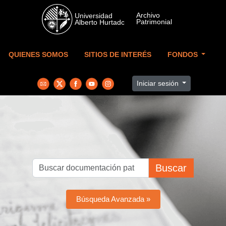
Skip to main content
QUIENES SOMOS
SITIOS DE INTERÉS
FONDOS
Iniciar sesión
Buscar
Búsqueda Avanzada »