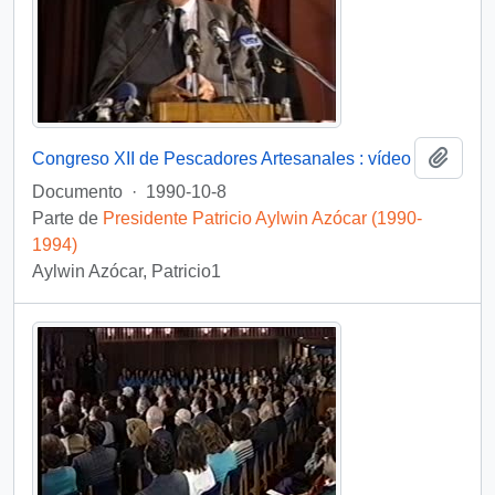
Añadi
Congreso XII de Pescadores Artesanales : vídeo
Documento
·
1990-10-8
Parte de
Presidente Patricio Aylwin Azócar (1990-
1994)
Aylwin Azócar, Patricio1