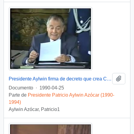
Añadi
Presidente Aylwin firma de decreto que crea Comisión Nacional de Verdad y Reconciliación: video
Documento
·
1990-04-25
Parte de
Presidente Patricio Aylwin Azócar (1990-
1994)
Aylwin Azócar, Patricio1