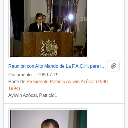
Añadi
Reunión con Alto Mando de La F.A.C.H. para imponer Condecoración Presidente de la República : video
Documento
·
1990-7-19
Parte de
Presidente Patricio Aylwin Azócar (1990-
1994)
Aylwin Azócar, Patricio1