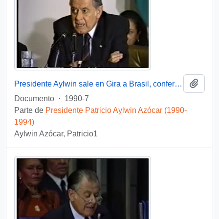
Añadi
Presidente Aylwin sale en Gira a Brasil, conferencia de prensa : video
Documento
·
1990-7
Parte de
Presidente Patricio Aylwin Azócar (1990-
1994)
Aylwin Azócar, Patricio1