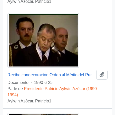
Aylwin Azócar, Patricio1
Añadi
Recibe condecoración Orden al Mérito del Presidente de Colombia : video
Documento
·
1990-6-25
Parte de
Presidente Patricio Aylwin Azócar (1990-
1994)
Aylwin Azócar, Patricio1