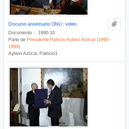
Añadi
Discurso aniversario ONU : video
Documento
·
1990-10
Parte de
Presidente Patricio Aylwin Azócar (1990-
1994)
Aylwin Azócar, Patricio1