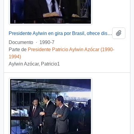
Añadi
Presidente Aylwin en gira por Brasil, ofrece discurso : video
Documento
·
1990-7
Parte de
Presidente Patricio Aylwin Azócar (1990-
1994)
Aylwin Azócar, Patricio1