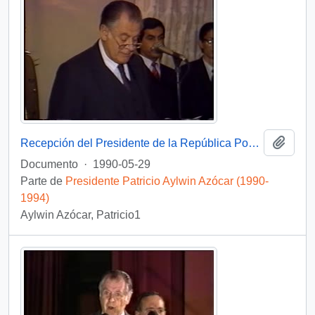
Añadi
Recepción del Presidente de la República Popular China : video
Documento
·
1990-05-29
Parte de
Presidente Patricio Aylwin Azócar (1990-
1994)
Aylwin Azócar, Patricio1