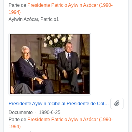
Parte de
Presidente Patricio Aylwin Azócar (1990-
1994)
Aylwin Azócar, Patricio1
Añadi
Presidente Aylwin recibe al Presidente de Colombia Virgilio Barco Vargas en la Moneda: video
Documento
·
1990-6-25
Parte de
Presidente Patricio Aylwin Azócar (1990-
1994)