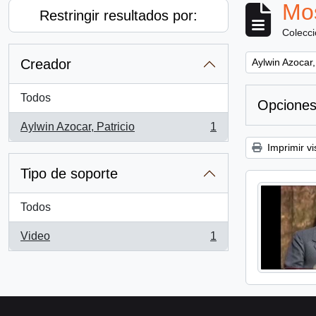
Mos
Restringir resultados por:
Colecc
Remove filter:
Creador
Aylwin Azocar,
Todos
Opciones
Aylwin Azocar, Patricio
1
, 1 resultados
Imprimir vi
Tipo de soporte
Todos
Video
1
, 1 resultados