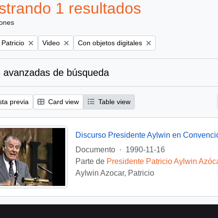
trando 1 resultados
iones
Remove filter:
Remove filter:
 Patricio
Video
Con objetos digitales
 avanzadas de búsqueda
sta previa
Card view
Table view
Discurso Presidente Aylwin en Convenci
Documento
·
1990-11-16
Parte de
Presidente Patricio Aylwin Azóc
Aylwin Azocar, Patricio