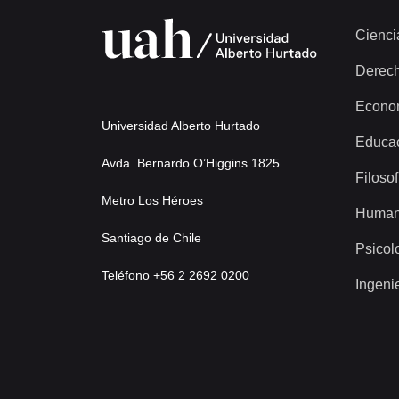
Cienci
Derec
Econo
Universidad Alberto Hurtado
Educa
Avda. Bernardo O’Higgins 1825
Filosof
Metro Los Héroes
Human
Santiago de Chile
Psicol
Teléfono +56 2 2692 0200
Ingeni