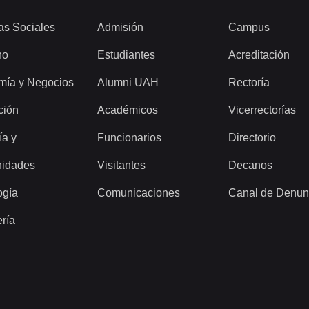
as Sociales
Admisión
Campus
ho
Estudiantes
Acreditación
mía y Negocios
Alumni UAH
Rectoría
ción
Académicos
Vicerrectorías
ía y
Funcionarios
Directorio
idades
Visitantes
Decanos
ogía
Comunicaciones
Canal de Denun
ería