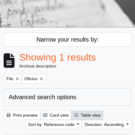
Narrow your results by:
Showing 1 results
Archival description
Remove filter:
Remove filter:
File
Oficios
Advanced search options
Print preview
Card view
Table view
Sort by: Reference code
Direction: Ascending