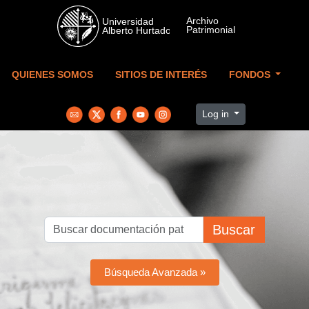
Skip to main content
QUIENES SOMOS
SITIOS DE INTERÉS
FONDOS
Log in
Buscar
Búsqueda Avanzada »