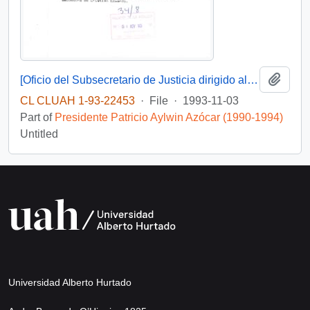
Add t
[Oficio del Subsecretario de Justicia dirigido al sr. Wilfried Telkamper, miembro del parlamento europeo]
CL CLUAH 1-93-22453
·
File
·
1993-11-03
Part of
Presidente Patricio Aylwin Azócar (1990-1994)
Untitled
Universidad Alberto Hurtado